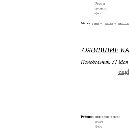
Россия
новинка
фото
Метки:
фото
россия
волгогр
ОЖИВШИЕ КА
Понедельник, 31 Мая 
eng
Рубрики:
интересно в мире
юмор
фото