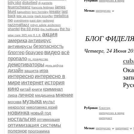
Рубрики:
интересно в мире
billy idol
disturbed
dj pantelis
james
feuerschwanz
francois feldman
Метки:
интересно
blunt
kreator
laid
kapushon
ken hensley
back
metallica
little sis nora
mark knopfler
nю
overdrivers
past day
radiogpt
razzmattazz
robyn adele anderson
shantel
the 69 eyes
the hu
the hellfreaks
акция
БЛОГ ФИДЕЛЯ
wise care 365 pro 6.1.8.
америка
антивирус
антивирусы
безопасность
Четверг, 24 Июня 20
видео
всё
блоггер
браузер
пропало
гр. рождество
cub
демотиваторы
день арбуза
Ока
дизайн
игра
защита
интересно
интересно в
зап
мире
интернет
история
Рус
кино
криминал
китай
книги
мнение
личное
лира
медицина
музыка
мульт
москва
некролог
николаенко юрий
Рубрики:
блоггер
новинка
новый год
интересно в мире
ностальгия
интернет
оптимизация
оптимизация системы
Метки:
интересно
интернет
полезное
программа