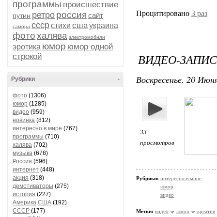
программы
происшествие
Процитировано
3 раз
россия
ретро
сайт
путин
ссср
сша
стихи
украина
самора
фото
халява
электромобили
юмор
юмор одной
эротика
ВИДЕО-ЗАПИС
строкой
Воскресенье, 20 Июня
Рубрики
-
фото
(1306)
юмор
(1285)
видео
(959)
новинка
(812)
интересно в мире
(767)
33
программы
(710)
просмотров
халява
(702)
музыка
(678)
Россия
(596)
интернет
(448)
акция
(318)
Рубрики:
интересно в мире
демотиваторы
(275)
юмор
история
(227)
видео
Америка,США
(192)
СССР
(177)
Метки:
видео
юмор
креатив