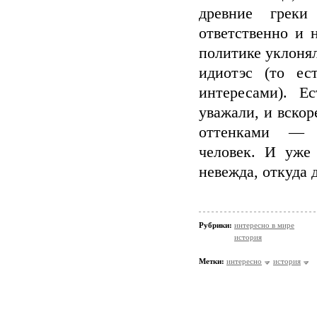
древние греки
ответственно и 
политике уклонял
идиотэс (то ес
интересами). Е
уважали, и вско
оттенками — о
человек. И уже 
невежда, откуда 
Рубрики:
интересно в мире
история
Метки:
интересно
история