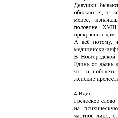
Девушки бывают
обижаются, но к
менее, изначал
половине XVIII
прекрасных дам з
А всё потому, ч
медицински-инфе
В Новгородской 
Единъ от дьякъ 
что и поболеть
женские прелести
4.Идиот
Греческое слово
на психическую
частное лицо, о