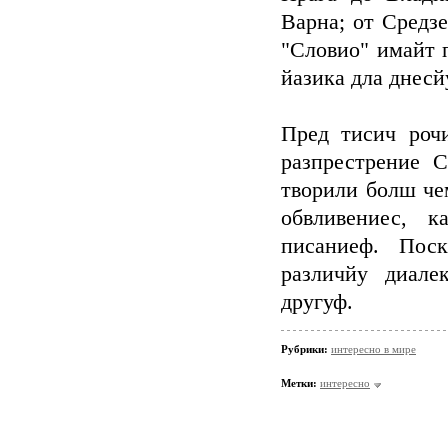
Варна; от Средз
"Словио" имайт 
йазика дла днесй
Пред тисич роч
разпрестрение 
творили болш че
обвливениес, 
писаниеф. Поск
различйу диале
другуф.
Рубрики:
интересно в мире
Метки:
интересно