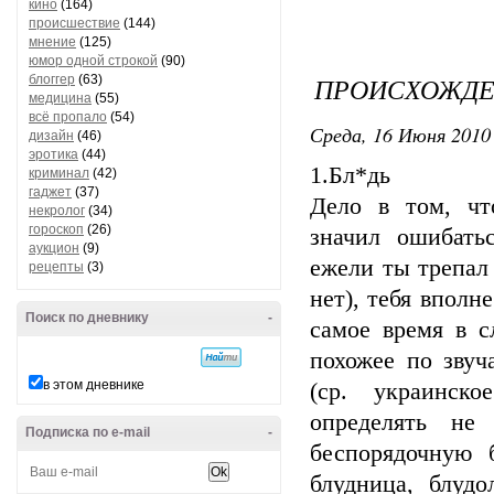
кино
(164)
происшествие
(144)
мнение
(125)
юмор одной строкой
(90)
ПРОИСХОЖДЕ
блоггер
(63)
медицина
(55)
всё пропало
(54)
Среда, 16 Июня 2010 
дизайн
(46)
эротика
(44)
1.Бл*дь
криминал
(42)
гаджет
(37)
Дело в том, чт
некролог
(34)
гороскоп
(26)
значил ошибатьс
аукцион
(9)
ежели ты трепал
рецепты
(3)
нет), тебя вполн
Поиск по дневнику
-
самое время в с
похожее по звуч
в этом дневнике
(ср. украинск
определять не
Подписка по e-mail
-
беспорядочную 
блудница, блудо