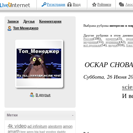
Регистрация
Вход
Рейтинги
Авос
Записи
Друзья
Комментарии
Выбрана рубрика
интересно в ми
Топ Менеджер
Другие рубрики в этом дневн
Россия
(596),
рецепты
(3),
прои
медицина
(55),
криминал
(42),
кин
всё пропало
(54),
видео
(959),
блог
ОСКАР СНОВА
Суббота, 26 Июня 20
sci
И вс
В друзья
Метки
-
4k video
ad infinitum
amon
alestorm
amarth
bee gees
big bad voodoo daddy