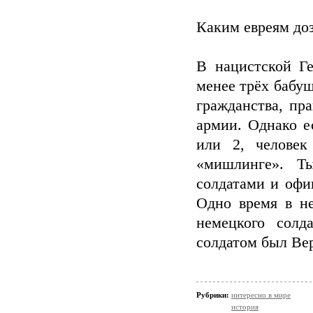
Каким евреям до
В нацистской Г
менее трёх бабу
гражданства, пр
армии. Однако е
или 2, человек
«мишлинге». Т
солдатами и офи
Одно время в не
немецкого солд
солдатом был Вер
Рубрики:
интересно в мире
история