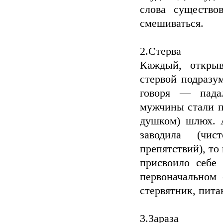
слова существо
смешиваться.
2.Стерва
Каждый, открыв
стервой подразу
говоря — пада
мужчины стали п
душком) шлюх. 
заводила (чис
препятствий), то
присвоило себе
первоначальном
стервятник, пит
3.Зараза