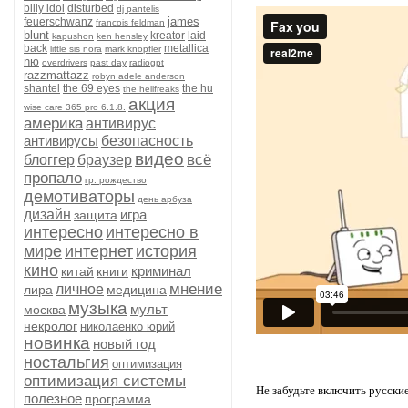
billy idol
disturbed
dj pantelis
james
feuerschwanz
francois feldman
blunt
kreator
laid
kapushon
ken hensley
back
metallica
little sis nora
mark knopfler
nю
overdrivers
past day
radiogpt
razzmattazz
robyn adele anderson
shantel
the 69 eyes
the hu
the hellfreaks
акция
wise care 365 pro 6.1.8.
америка
антивирус
антивирусы
безопасность
видео
всё
блоггер
браузер
пропало
гр. рождество
демотиваторы
день арбуза
дизайн
игра
защита
интересно
интересно в
мире
интернет
история
кино
криминал
китай
книги
мнение
личное
лира
медицина
музыка
мульт
москва
некролог
николаенко юрий
новинка
новый год
ностальгия
оптимизация
оптимизация системы
Не забудьте включить русски
полезное
программа