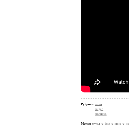
Рубрики:
кино
видео
новинка
Метки:
мульт
фил
кино
н