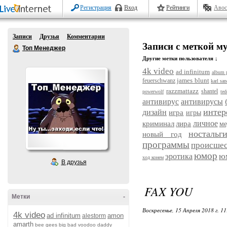
Регистрация
Вход
Рейтинги
Авос
Записи
Друзья
Комментарии
Записи с меткой м
Топ Менеджер
Другие метки пользователя ↓
4k video
ad infinitum
album 
james blunt
feuerschwanz
karl san
razzmattazz
shantel
powerwolf
te
антивирус
антивирусы
интер
дизайн
игра
игры
личное
криминал
лира
ме
ностальг
новый год
программы
происшес
юмор
ю
эротика
ход конем
В друзья
FAX YOU
Метки
-
Воскресенье, 15 Апреля 2018 г. 1
4k video
ad infinitum
amon
alestorm
amarth
bee gees
big bad voodoo daddy