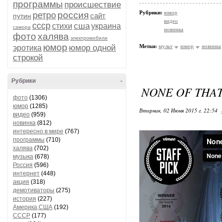
программы
происшествие
Рубрики:
юмор
россия
ретро
сайт
путин
видео
ссср
сша
стихи
украина
самора
новинка
фото
халява
электромобили
юмор
юмор одной
Метки:
мульт
юмор
новинка
эротика
строкой
Рубрики
-
NONE OF THA
фото
(1306)
юмор
(1285)
Вторник, 02 Июня 2015 г. 22:54
видео
(959)
новинка
(812)
интересно в мире
(767)
программы
(710)
халява
(702)
музыка
(678)
Россия
(596)
интернет
(448)
акция
(318)
демотиваторы
(275)
история
(227)
Америка,США
(192)
СССР
(177)