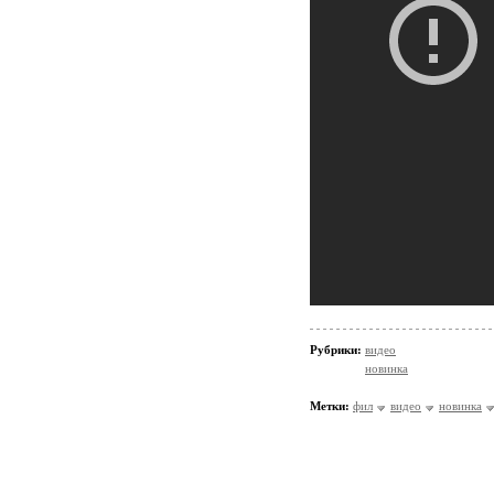
Рубрики:
видео
новинка
Метки:
фил
видео
новинка