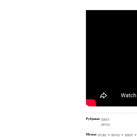
Рубрики:
юмор
видео
Метки:
мульт
видео
юмор