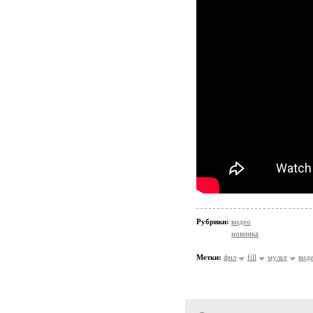
Рубрики:
видео
новинка
Метки:
фил
fill
мульт
вид