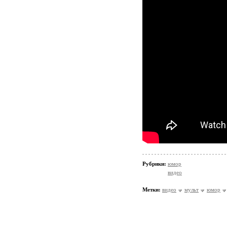
Рубрики:
юмор
видео
Метки:
видео
мульт
юмор