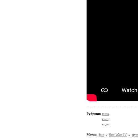
Рубрики:
кино
юмор
видео
Метки:
фил
Star Wars IV
мул