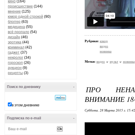
кино
(164)
происшествие
(144)
мнение
(125)
юмор одной строкой
(90)
блоггер
(63)
медицина
(55)
всё пропало
(54)
дизайн
(46)
Рубрики:
юмор
эротика
(44)
видео
криминал
(42)
новинка
гаджет
(37)
некролог
(34)
Метки:
видео
мульт
новинка
гороскоп
(26)
аукцион
(9)
рецепты
(3)
ПРО НЕНА
Поиск по дневнику
-
ВНИМАНИЕ 18
в этом дневнике
Суббота, 28 Марта 2015 г. 15:4
Подписка по e-mail
-