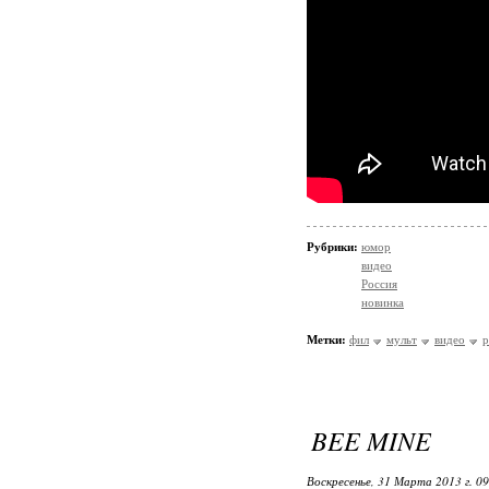
Рубрики:
юмор
видео
Россия
новинка
Метки:
фил
мульт
видео
р
BEE MINE
Воскресенье, 31 Марта 2013 г. 0