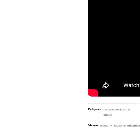
Рубрики:
интересно в мире
видео
Метки:
мульт
китай
интерес