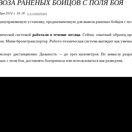
ВОЗА РАНЕНЫХ БОЙЦОВ С ПОЛЯ БОЯ
бря 2014 г. 16:38
+ в цитатник
оуправляемую установку, предназначенную для вывоза раненых бойцов с поля 
нической системой
работали в течение месяца
. Сейчас опытный образец пр
ток. Мини-бронетранспортер. Робото-техническая система выглядит как уменьше
анспорт дистанционно. Дальность — до трех километров. По замыслу разра
ных с поля боя, доставлять боеприпасы или использоваться как разведчик.