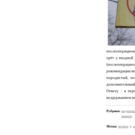
послеоперационн
орёт у входной 
(послеоперацио
рекомендации вет
породистый, но
дополнительный 
Отвечу - я пер
воздержанием не 
Рубрики:
медицин
мнение
Метки:
личное
к