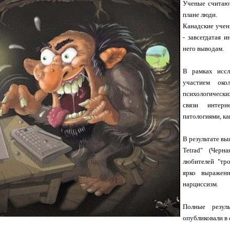
Ученые считают
плане люди.
Канадские учен
- завсегдатая 
него выводам.
В рамках иссл
участием ок
психологически
связи интерн
патологиями, ка
В результате вы
Tetrad" (Черн
любителей "тро
ярко выражен
нарциссизм.
Полные резуль
опубликовали в 