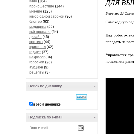
ДЛЯ ВЫ
кино
(164)
происшествие
(144)
мнение
(125)
Вторник, 23 Сентя
юмор одной строкой
(90)
блоггер
(63)
Самоходную ради
медицина
(55)
всё пропало
(54)
Над робото-тех
дизайн
(46)
передать на вос
эротика
(44)
криминал
(42)
гаджет
(37)
Управляется тр
некролог
(34)
нескольких ране
гороскоп
(26)
аукцион
(9)
рецепты
(3)
Поиск по дневнику
-
в этом дневнике
Подписка по e-mail
-