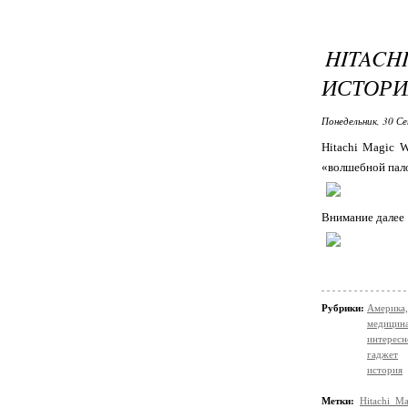
HITACH
ИСТОРИ
Понедельник, 30 Се
Hitachi Magic 
«волшебной пало
Внимание далее
Рубрики:
Америк
медицин
интересн
гаджет
история
Метки:
Hitachi M