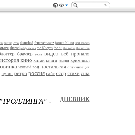
james blunt
disturbed
feuerschwanz
ain
cutting crew
karl sanders
ttazz
shantel
the 69 eyes
the hu
teddy swims
the kolors
the sexican
видео
всё пропало
блоггер
браузер
весна
история
кино
китай
криминал
книги
комедия
овинка
ностальгия
новый год
оптимизация
россия
ретро
ссср
е
сша
стихи
сайт
путин
ТРОЛЛИНГА" -
ДНЕВНИК