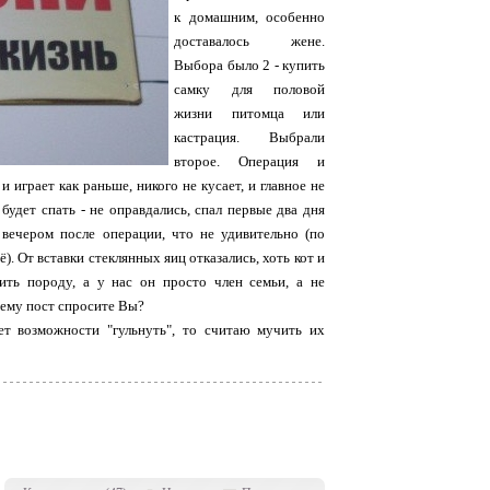
к домашним, особенно
доставалось жене.
Выбора было 2 - купить
самку для половой
жизни питомца или
кастрация. Выбрали
второе. Операция и
играет как раньше, никого не кусает, и главное не
будет спать - не оправдались, спал первые два дня
 вечером после операции, что не удивительно (по
). От вставки стеклянных яиц отказались, хоть кот и
ть породу, а у нас он просто член семьи, а не
чему пост спросите Вы?
т возможности "гульнуть", то считаю мучить их