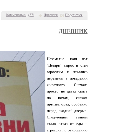
Комментарии
(
57
)
Нравится
Поделиться
ДНЕВНИК
Незаметно наш кот
"Цезарь" вырос и стал
взрослым, и начались
перемены в поведении
животного. Сначала
просто не давал спать
по ночам, скакал,
прыгал, орал, особенно
перед входной дверью.
Следующим этапом
стало отказ от еды и
агрессия по отношению