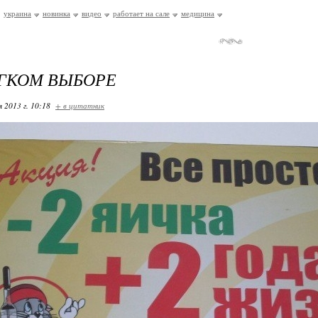
украина
новинка
видео
работает на сале
медицина
ГКОМ ВЫБОРЕ
я 2013 г. 10:18
+ в цитатник