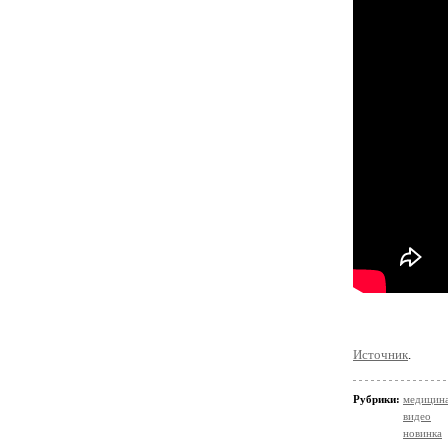
Источник
.
Рубрики:
медицин
видео
новинка