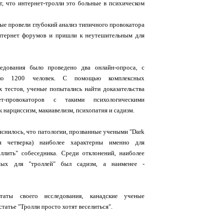
, что интернет-тролли это больные в психическом
ые провели глубокий анализ типичного провокатора
интернет форумов и пришли к неутешительным для
едования было проведено два онлайн-опроса, с
оло 1200 человек. С помощью комплексных
х тестов, ученые попытались найти доказательства
ет-провокаторов с такими психологическими
к нарциссизм, макиавелизм, психопатия и садизм.
яснилось, что патологии, прозванные учеными "Dark
ая четверка) наиболее характерны именно для
ллить" собеседника. Среди отклонений, наиболее
ных для "троллей" был садизм, а наименее -
таты своего исследования, канадские ученые
статье "Тролли просто хотят веселиться".