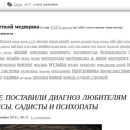
Авось
из (+ сутки) дневников
меткой медицина
(и еще
131978 записям
на сайте сопоставлена такая метка)
зователя ↓
finitum
amon amarth
alestorm
billy idol
album player 2.113
avenged sevenfold
bertie higgins
coldr
nю
razzma
laid back
metallica
s maggot
le big bazar
michel fugain
nigel john stanford
oomph!
powerwolf
акция
америка
антивирус
антивирусы
безопасность
ey peyton
ры
интересно
интересно в мире
интернет
дизайн
игра
игры
музыка
н
мнение
москва
мульт
медицина
некролог
николаенко юрий
программы
 системы
происшестви
полезное
программа
праздник
о
халява
юмор
юмор одной строкой
эротика
ход конем
 ПОСТАВИЛИ ДИАГНОЗ ЛЮБИТЕЛЯМ "
СЫ, САДИСТЫ И ПСИХОПАТЫ
ктября 2014 г. 08:31
+ в цитатник