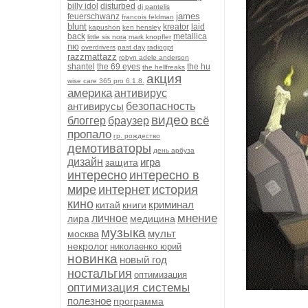
billy idol
disturbed
dj pantelis
james
feuerschwanz
francois feldman
blunt
kreator
laid
kapushon
ken hensley
back
metallica
little sis nora
mark knopfler
nю
overdrivers
past day
radiogpt
razzmattazz
robyn adele anderson
shantel
the 69 eyes
the hu
the hellfreaks
акция
wise care 365 pro 6.1.8.
америка
антивирус
антивирусы
безопасность
видео
всё
блоггер
браузер
пропало
гр. рождество
демотиваторы
день арбуза
дизайн
игра
защита
интересно
интересно в
мире
интернет
история
кино
криминал
китай
книги
мнение
личное
лира
медицина
музыка
мульт
москва
некролог
николаенко юрий
новинка
новый год
ностальгия
оптимизация
оптимизация системы
полезное
программа