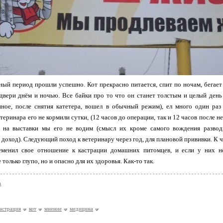
ый период прошли успешно. Кот прекрасно питается, спит по ночам, бегает и 
двери днём и ночью. Все байки про то что он станет толстым и целый день 
нное, после снятия катетера, вошел в обычный режим), ел много один раз
еринара его не кормили сутки, (12 часов до операции, так и 12 часов после неё
 на выставки мы его не водим (смысл их кроме самого вождения разводи
доход). Следующий поход к ветеринару через год, для плановой прививки. К 
еменил свое отношение к кастрации домашних питомцев, и если у них не
только глупо, но и опасно для их здоровья. Как-то так.
а
астрация
кот
мнение
медицина