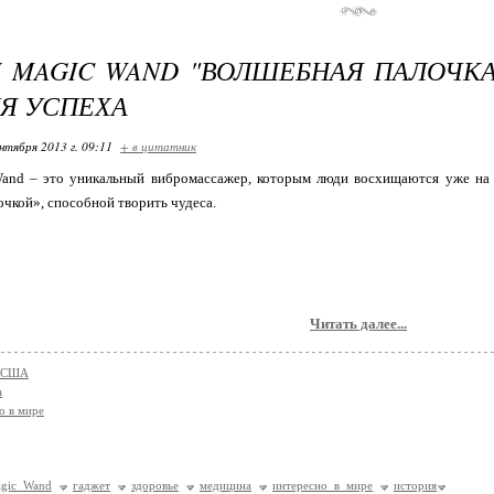
I MAGIC WAND "ВОЛШЕБНАЯ ПАЛОЧКА
Я УСПЕХА
нтября 2013 г. 09:11
+ в цитатник
Wand – это уникальный вибромассажер, которым люди восхищаются уже на 
чкой», способной творить чудеса.
Читать далее...
а,США
а
о в мире
agic Wand
гаджет
здоровье
медицина
интересно в мире
история