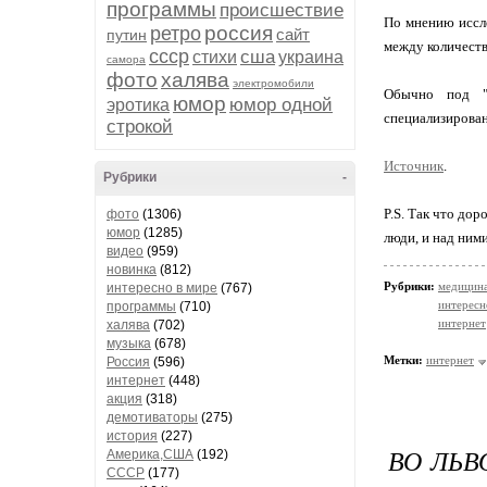
программы
происшествие
По мнению иссле
россия
ретро
сайт
путин
между количеств
ссср
сша
стихи
украина
самора
фото
халява
электромобили
Обычно под "и
юмор
юмор одной
эротика
специализирован
строкой
Источник
.
Рубрики
-
P.S. Так что до
фото
(1306)
юмор
(1285)
люди, и над ним
видео
(959)
новинка
(812)
Рубрики:
медицин
интересно в мире
(767)
интересн
программы
(710)
интернет
халява
(702)
музыка
(678)
Метки:
интернет
Россия
(596)
интернет
(448)
акция
(318)
демотиваторы
(275)
история
(227)
ВО ЛЬВ
Америка,США
(192)
СССР
(177)