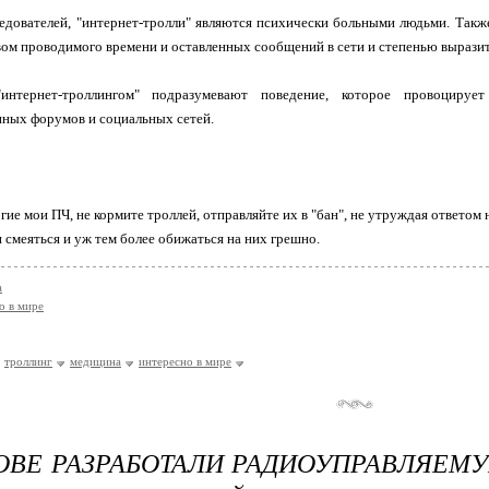
дователей, "интернет-тролли" являются психически больными людьми. Также
ом проводимого времени и оставленных сообщений в сети и степенью выразит
нтернет-троллингом" подразумевают поведение, которое провоцируе
ных форумов и социальных сетей.
рогие мои ПЧ, не кормите троллей, отправляйте их в "бан", не утруждая ответ
и смеяться и уж тем более обижаться на них грешно.
а
о в мире
троллинг
медицина
интересно в мире
ОВЕ РАЗРАБОТАЛИ РАДИОУПРАВЛЯЕМ