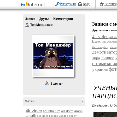
Регистрация
Вход
Рейтинги
Записи
Друзья
Комментарии
Записи с 
Топ Менеджер
Другие метки поль
4k video
ad in
kreator
lady winwood
the stranglers
whitn
демотивато
личное
лира
оптимизация
фот
украина
В друзья
УЧЕНЫЕ
НАРЦИС
Метки
-
Понедельник, 13 О
4k video
ad infinitum
amon
alestorm
amarth
bee gees
big bad voodoo daddy