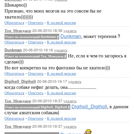
Шикарно))
Признаю, что моих мозгов на это совсем бы не
хватило))))))))
Обратиться
-
Ответить
-
К полной версии
20-06-2010-18:39
удалить
Топ_Менеджер
Dunkman
, может терпения ?
Ответ на комментарий Dunkman
#
Обратиться
-
Ответить
-
К полной версии
20-06-2010-19:16
удалить
Dunkman
Не, если я чем-то загорюсь я
Ответ на комментарий Топ_Менеджер
#
сделаю)))
Но вот конкретно на это фантазии бы не хватило)))
Обратиться
-
Ответить
-
К полной версии
20-06-2010-19:17
удалить
Digiholl_Digiholl
когда собаке нефиг делать, она........................
Обратиться
-
Ответить
-
К полной версии
20-06-2010-19:37
удалить
Топ_Менеджер
Digiholl_Digiholl
, в данном
Ответ на комментарий Digiholl_Digiholl
#
случае азиатским собакам)
Обратиться
-
Ответить
-
К полной версии
20-06-2010-19:37
удалить
Топ_Менеджер