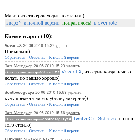
Марио из стикеров ходит по стенам.)
вверх^
к полной версии
понравилось!
в evernote
Комментарии (10):
20-06-2010-15:27
удалить
VovanLX
Прикольно)
Обратиться
-
Ответить
-
К полной версии
20-06-2010-15:29
удалить
Топ_Менеджер
VovanLX
, из серии когда нечего
Ответ на комментарий VovanLX
#
делать,но вышло хорошо)
Обратиться
-
Ответить
-
К полной версии
20-06-2010-15:53
удалить
dontbesoguzya
кучу времени на это убили, наверное))
Обратиться
-
Ответить
-
К полной версии
20-06-2010-15:56
удалить
Топ_Менеджер
TwelveOz_Scherzo
, но оно
Ответ на комментарий dontbesoguzya
#
того стоило)
Обратиться
-
Ответить
-
К полной версии
20-06-2010-17:35
удалить
Dunkman