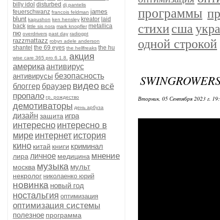
billy idol
disturbed
dj pantelis
программы
п
james
feuerschwanz
francois feldman
blunt
kreator
laid
kapushon
ken hensley
сша
укр
стихи
back
metallica
little sis nora
mark knopfler
nю
overdrivers
past day
radiogpt
одной строкой
razzmattazz
robyn adele anderson
shantel
the 69 eyes
the hu
the hellfreaks
акция
wise care 365 pro 6.1.8.
америка
антивирус
антивирусы
безопасность
SWINGROWERS
видео
всё
блоггер
браузер
пропало
гр. рождество
Вторник, 05 Сентября 2023 г. 19
демотиваторы
день арбуза
дизайн
игра
защита
интересно
интересно в
мире
интернет
история
кино
криминал
китай
книги
мнение
личное
лира
медицина
музыка
мульт
москва
некролог
николаенко юрий
новинка
новый год
ностальгия
оптимизация
оптимизация системы
полезное
программа