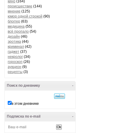
кино
(164)
происшествие
(144)
мнение
(125)
юмор одной строкой
(90)
блоггер
(63)
медицина
(55)
всё пропало
(54)
дизайн
(46)
эротика
(44)
криминал
(42)
гаджет
(37)
некролог
(34)
гороскоп
(26)
аукцион
(9)
рецепты
(3)
Поиск по дневнику
-
в этом дневнике
Подписка по e-mail
-