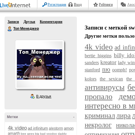
Регистрация
Вход
Рейтинги
Авос
Записи
Друзья
Комментарии
Записи с меткой sw
Топ Менеджер
Другие метки пользо
4k video
ad infi
billy ido
bertie higgins
kreator
sanders
lady wi
nю
stanford
oomph!
po
kolors
the sexican
the 
антивирусы
бе
пропало
дем
В друзья
интересно в м
криминал
лира
Метки
-
некролог
никол
4k video
ad infinitum
amon
alestorm
опт
оптимизация
amarth
bee gees
big bad voodoo daddy