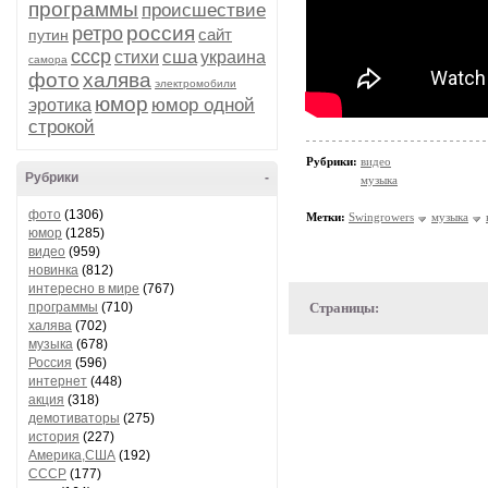
программы
происшествие
россия
ретро
сайт
путин
ссср
сша
стихи
украина
самора
фото
халява
электромобили
юмор
юмор одной
эротика
строкой
Рубрики:
видео
Рубрики
-
музыка
фото
(1306)
Метки:
Swingrowers
музыка
юмор
(1285)
видео
(959)
новинка
(812)
интересно в мире
(767)
программы
(710)
Страницы:
халява
(702)
музыка
(678)
Россия
(596)
интернет
(448)
акция
(318)
демотиваторы
(275)
история
(227)
Америка,США
(192)
СССР
(177)