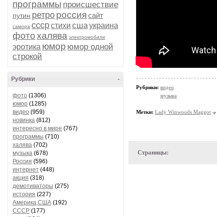
программы
происшествие
россия
ретро
сайт
путин
ссср
сша
стихи
украина
самора
фото
халява
электромобили
юмор
юмор одной
эротика
строкой
Рубрики
-
Рубрики:
видео
фото
(1306)
музыка
юмор
(1285)
видео
(959)
Метки:
Lady Winwoods Maggot
новинка
(812)
интересно в мире
(767)
программы
(710)
халява
(702)
Страницы:
музыка
(678)
Россия
(596)
интернет
(448)
акция
(318)
демотиваторы
(275)
история
(227)
Америка,США
(192)
СССР
(177)