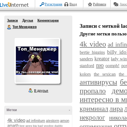
Регистрация
Вход
Рейтинги
Авос
Записи
Друзья
Комментарии
Записи с меткой l
Топ Менеджер
Другие метки пользо
4k video
ad infi
billy ido
bertie higgins
kreator
sanders
lady wi
nю
stanford
oomph!
po
kolors
the sexican
the 
антивирусы
бе
пропало
дем
В друзья
интересно в м
криминал
лира
Метки
-
некролог
никол
4k video
ad infinitum
amon
alestorm
опт
оптимизация
amarth
bee gees
big bad voodoo daddy