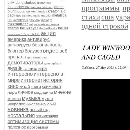
billy idol
disturbed
dj pantelis
программы
п
james
feuerschwanz
francois feldman
blunt
kreator
laid
kapushon
ken hensley
сша
укр
стихи
back
metallica
little sis nora
mark knopfler
nю
overdrivers
past day
radiogpt
одной строкой
razzmattazz
robyn adele anderson
shantel
the 69 eyes
the hu
the hellfreaks
акция
wise care 365 pro 6.1.8.
америка
антивирус
антивирусы
безопасность
LADY WINWOO
видео
всё
блоггер
браузер
AND CAGED
пропало
гр. рождество
демотиваторы
день арбуза
Суббота, 27 Мая 2023 г. 22:09
+
дизайн
игра
защита
интересно
интересно в
мире
интернет
история
кино
криминал
китай
книги
мнение
личное
лира
медицина
музыка
мульт
москва
некролог
николаенко юрий
новинка
новый год
ностальгия
оптимизация
оптимизация системы
полезное
программа