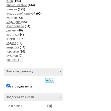
кино
(164)
происшествие
(144)
мнение
(125)
юмор одной строкой
(90)
блоггер
(63)
медицина
(55)
всё пропало
(54)
дизайн
(46)
эротика
(44)
криминал
(42)
гаджет
(37)
некролог
(34)
гороскоп
(26)
аукцион
(9)
рецепты
(3)
Поиск по дневнику
-
в этом дневнике
Подписка по e-mail
-