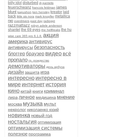
billy idol
disturbed
dj pantelis
james
feuerschwanz
francois feldman
blunt
kreator
laid
kapushon
ken hensley
back
metallica
little sis nora
mark knopfler
nю
overdrivers
past day
radiogpt
razzmattazz
robyn adele anderson
shantel
the 69 eyes
the hu
the hellfreaks
акция
wise care 365 pro 6.1.8.
америка
антивирус
антивирусы
безопасность
видео
всё
блоггер
браузер
пропало
гр. рождество
демотиваторы
день арбуза
дизайн
игра
защита
интересно
интересно в
мире
интернет
история
кино
криминал
китай
книги
мнение
личное
лира
медицина
музыка
мульт
москва
некролог
николаенко юрий
новинка
новый год
ностальгия
оптимизация
оптимизация системы
полезное
программа