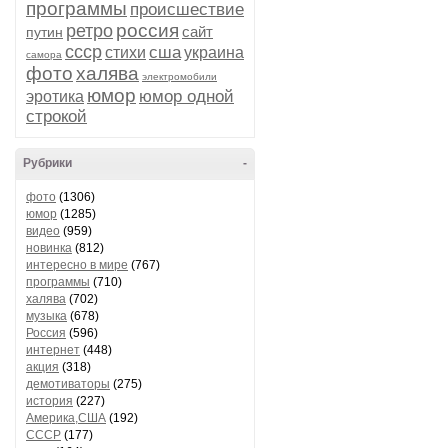
программы
происшествие
россия
ретро
сайт
путин
ссср
сша
стихи
украина
самора
фото
халява
электромобили
юмор
юмор одной
эротика
строкой
Рубрики
-
фото
(1306)
юмор
(1285)
видео
(959)
новинка
(812)
интересно в мире
(767)
программы
(710)
халява
(702)
музыка
(678)
Россия
(596)
интернет
(448)
акция
(318)
демотиваторы
(275)
история
(227)
Америка,США
(192)
СССР
(177)