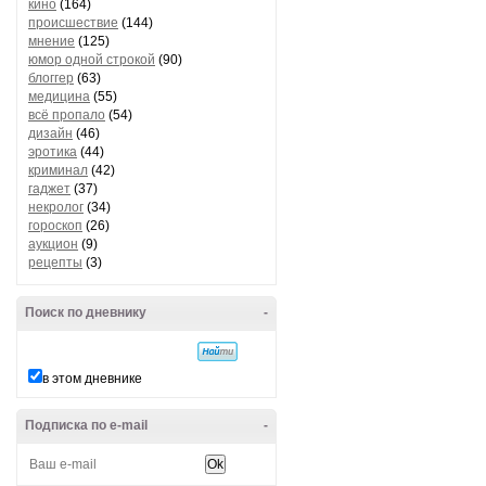
кино
(164)
происшествие
(144)
мнение
(125)
юмор одной строкой
(90)
блоггер
(63)
медицина
(55)
всё пропало
(54)
дизайн
(46)
эротика
(44)
криминал
(42)
гаджет
(37)
некролог
(34)
гороскоп
(26)
аукцион
(9)
рецепты
(3)
Поиск по дневнику
-
в этом дневнике
Подписка по e-mail
-