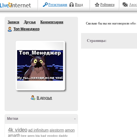
Регистрация
Вход
Рейтинги
Авос
Записи
Друзья
Комментарии
Сколько бы вы ни наговорили обо 
Топ Менеджер
Страницы:
В друзья
Метки
-
4k video
ad infinitum
amon
alestorm
amarth
bee gees
big bad voodoo daddy