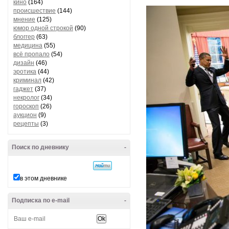
кино
(164)
происшествие
(144)
мнение
(125)
юмор одной строкой
(90)
блоггер
(63)
медицина
(55)
всё пропало
(54)
дизайн
(46)
эротика
(44)
криминал
(42)
гаджет
(37)
некролог
(34)
гороскоп
(26)
аукцион
(9)
рецепты
(3)
Поиск по дневнику
-
в этом дневнике
Подписка по e-mail
-