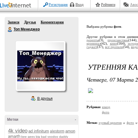
Регистрация
Вход
Рейтинги
Авос
Записи
Друзья
Комментарии
Выбрана рубрика
фото
.
Топ Менеджер
Другие рубрики в этом дневн
рецепты
(3),
происшествие
(144
криминал
(42),
кино
(164),
истор
гаджет
(37),
всё пропало
(54),
виде
УТРЕННЯЯ КА
Четверг, 07 Марта 2
В друзья
Рубрики:
юмор
фото
Метки
-
Метки:
хуевый креатив
фото
4k video
ad infinitum
amon
alestorm
amarth
bee gees
big bad voodoo daddy