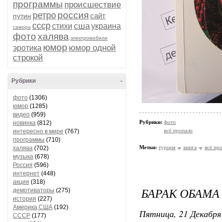
программы
происшествие
россия
ретро
сайт
путин
ссср
сша
стихи
украина
самора
фото
халява
электромобили
юмор
юмор одной
эротика
строкой
Рубрики
-
фото
(1306)
юмор
(1285)
видео
(959)
Рубрики:
фото
новинка
(812)
всё пропало
интересно в мире
(767)
программы
(710)
Метки:
турция
книга
всё пр
халява
(702)
музыка
(678)
Россия
(596)
интернет
(448)
акция
(318)
БАРАК ОБАМА
демотиваторы
(275)
история
(227)
Америка,США
(192)
Пятница, 21 Декабря 
СССР
(177)