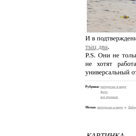
И в подтвержден
тыц два
.
P.S. Они не толь
не хотят работ
универсальный от
Рубрики:
интересно в мире
фото
всё пропало
Метки:
интересно в мире
Либе
КАРТИНКА