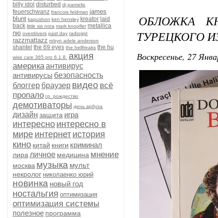
billy idol
disturbed
dj pantelis
james
feuerschwanz
francois feldman
ОБЛОЖКА КН
blunt
kreator
laid
kapushon
ken hensley
back
metallica
little sis nora
mark knopfler
ТУРЕЦКОГО И
nю
overdrivers
past day
radiogpt
razzmattazz
robyn adele anderson
shantel
the 69 eyes
the hu
the hellfreaks
Воскресенье, 27 Янва
акция
wise care 365 pro 6.1.8.
америка
антивирус
антивирусы
безопасность
видео
всё
блоггер
браузер
пропало
гр. рождество
демотиваторы
день арбуза
дизайн
игра
защита
интересно
интересно в
мире
интернет
история
кино
криминал
китай
книги
мнение
личное
лира
медицина
музыка
мульт
москва
некролог
николаенко юрий
новинка
новый год
ностальгия
оптимизация
оптимизация системы
полезное
программа