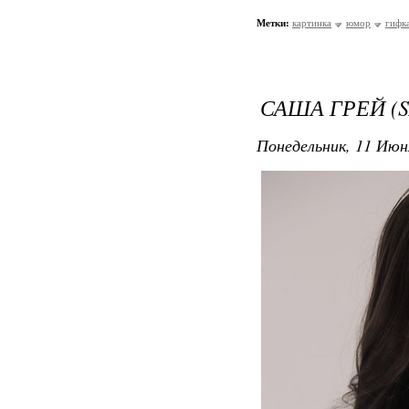
Метки:
картинка
юмор
гифк
САША ГРЕЙ (SA
Понедельник, 11 Июн