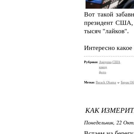
Вот такой заба
президент США, 
тысяч "лайков".
Интересно какое 
Рубрики:
Америка,США
юмор
фото
Метки:
Barack Obama
Барак О
КАК ИЗМЕРИТ
Понедельник, 22 Окт
Встаем на берегу 