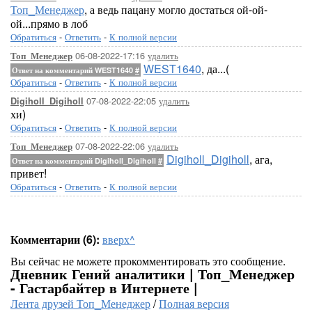
Топ_Менеджер
, а ведь пацану могло достаться ой-ой-
ой...прямо в лоб
Обратиться
-
Ответить
-
К полной версии
06-08-2022-17:16
удалить
Топ_Менеджер
WEST1640
, да...(
Ответ на комментарий WEST1640
#
Обратиться
-
Ответить
-
К полной версии
07-08-2022-22:05
удалить
Digiholl_Digiholl
хи)
Обратиться
-
Ответить
-
К полной версии
07-08-2022-22:06
удалить
Топ_Менеджер
Digiholl_Digiholl
, ага,
Ответ на комментарий Digiholl_Digiholl
#
привет!
Обратиться
-
Ответить
-
К полной версии
Комментарии (6):
вверх^
Вы сейчас не можете прокомментировать это сообщение.
Дневник Гений аналитики | Топ_Менеджер
- Гастарбайтер в Интернете |
Лента друзей Топ_Менеджер
/
Полная версия