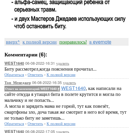
вверх^
к полной версии
понравилось!
в evernote
Комментарии (6):
06-08-2022-16:31
удалить
WEST1640
Биту рассмотрел,когда пояснения прочитал...
Обратиться
-
Ответить
-
К полной версии
06-08-2022-16:35
удалить
Топ_Менеджер
WEST1640
, как написали на
Ответ на комментарий WEST1640
#
сайте откуда я утащил бита в полете крутится и могла по
мальчику и не попасть...
А могла и зарядить мама не горюй, тут как повезёт,
смартфоны зло, доча такая же смотрит в него всё время, тут
не только биту не заметишь...
Обратиться
-
Ответить
-
К полной версии
06-08-2022-17:05
удалить
WEST1640