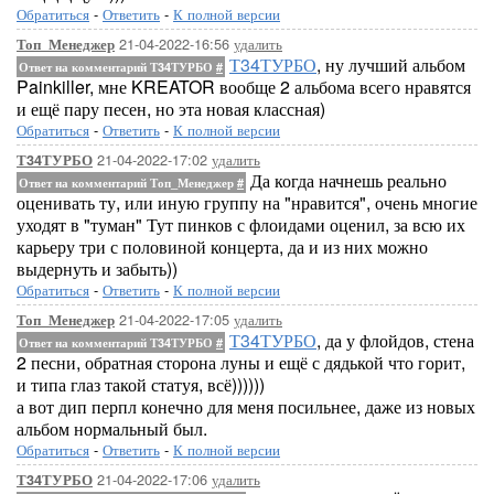
Обратиться
-
Ответить
-
К полной версии
21-04-2022-16:56
удалить
Топ_Менеджер
Т34ТУРБО
, ну лучший альбом
Ответ на комментарий Т34ТУРБО
#
Painkiller, мне KREATOR вообще 2 альбома всего нравятся
и ещё пару песен, но эта новая классная)
Обратиться
-
Ответить
-
К полной версии
21-04-2022-17:02
удалить
Т34ТУРБО
Да когда начнешь реально
Ответ на комментарий Топ_Менеджер
#
оценивать ту, или иную группу на "нравится", очень многие
уходят в "туман" Тут пинков с флоидами оценил, за всю их
карьеру три с половиной концерта, да и из них можно
выдернуть и забыть))
Обратиться
-
Ответить
-
К полной версии
21-04-2022-17:05
удалить
Топ_Менеджер
Т34ТУРБО
, да у флойдов, стена
Ответ на комментарий Т34ТУРБО
#
2 песни, обратная сторона луны и ещё с дядькой что горит,
и типа глаз такой статуя, всё))))))
а вот дип перпл конечно для меня посильнее, даже из новых
альбом нормальный был.
Обратиться
-
Ответить
-
К полной версии
21-04-2022-17:06
удалить
Т34ТУРБО