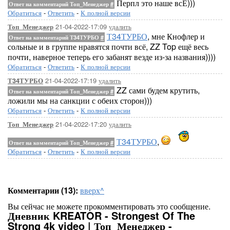
Перпл это наше всЁ)))
Ответ на комментарий Топ_Менеджер
#
Обратиться
-
Ответить
-
К полной версии
21-04-2022-17:09
удалить
Топ_Менеджер
Т34ТУРБО
, мне Кнофлер и
Ответ на комментарий Т34ТУРБО
#
сольные и в группе нравятся почти всё, ZZ Top ещё весь
почти, наверное теперь его забанят везде из-за названия))))
Обратиться
-
Ответить
-
К полной версии
21-04-2022-17:19
удалить
Т34ТУРБО
ZZ сами будем крутить,
Ответ на комментарий Топ_Менеджер
#
ложили мы на санкции с обеих сторон)))
Обратиться
-
Ответить
-
К полной версии
21-04-2022-17:20
удалить
Топ_Менеджер
Т34ТУРБО
,
Ответ на комментарий Топ_Менеджер
#
Обратиться
-
Ответить
-
К полной версии
Комментарии (13):
вверх^
Вы сейчас не можете прокомментировать это сообщение.
Дневник KREATOR - Strongest Of The
Strong 4k video | Топ_Менеджер -