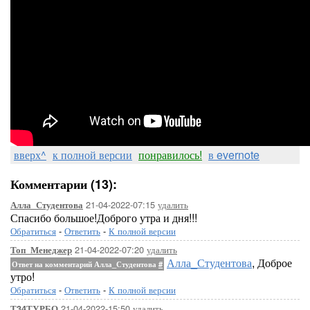
вверх^
к полной версии
понравилось!
в evernote
Комментарии (13):
21-04-2022-07:15
удалить
Алла_Студентова
Спасибо большое!Доброго утра и дня!!!
Обратиться
-
Ответить
-
К полной версии
21-04-2022-07:20
удалить
Топ_Менеджер
Алла_Студентова
, Доброе
Ответ на комментарий Алла_Студентова
#
утро!
Обратиться
-
Ответить
-
К полной версии
21-04-2022-15:50
удалить
Т34ТУРБО