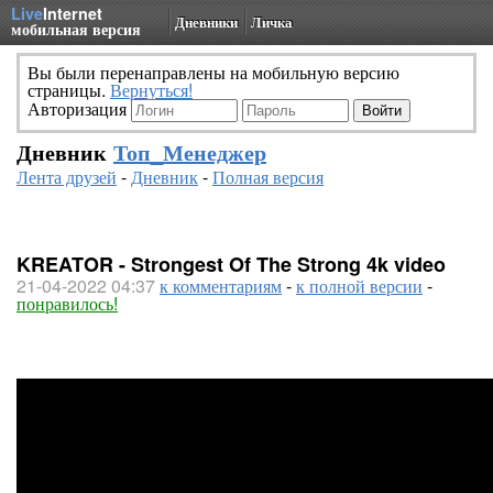
Live
Internet
Дневники
Личка
мобильная версия
Вы были перенаправлены на мобильную версию
страницы.
Вернуться!
Авторизация
Дневник
Топ_Менеджер
Лента друзей
-
Дневник
-
Полная версия
KREATOR - Strongest Of The Strong 4k video
21-04-2022 04:37
к комментариям
-
к полной версии
-
понравилось!