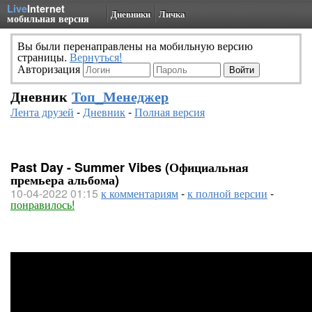
Live
Internet
Дневники
Личка
мобильная версия
Вы были перенаправлены на мобильную версию
страницы.
Вернуться!
Авторизация
Дневник
Топ_Менеджер
Лента друзей
-
Дневник
-
Полная версия
Past Day - Summer Vibes (Официальная
премьера альбома)
10-04-2022 01:15
к комментариям
-
к полной версии
-
понравилось!