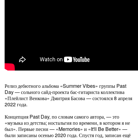
Релиз дебютного альбома «Summer Vibes» группы Past
Day — сольного сайд-проекта бас-гитариста коллектива
«Плейлист Венкова» Дмитрия Басова — состоялся 8 апреля
2022 года.
Концепция Past Day, по словам самого автора, — это
«музыка из детства; ностальгия по времени, в котором я не
был». Первые песни — «Memories» и «It'll Be Better» —
были записаны осенью 2020 года. Спустя год, записан ещё