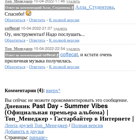
10-04-2022-17:46
удалить
Топ_Менеджер
Алла_Студентова
,
Ответ на комментарий Алла_Студентова
#
Спасибо!
Обратиться
-
Ответить
-
К полной версии
10-04-2022-21:07
удалить
coffecat
Оу, инструментал! Надо послушать...
Обратиться
-
Ответить
-
К полной версии
10-04-2022-22:54
удалить
Топ_Менеджер
coffecat
, и кстати очень
Ответ на комментарий coffecat
#
приличная музыка получилась.
Обратиться
-
Ответить
-
К полной версии
Комментарии (4):
вверх^
Вы сейчас не можете прокомментировать это сообщение.
Дневник Past Day - Summer Vibes
(Официальная премьера альбома) |
Топ_Менеджер - Гастарбайтер в Интернете |
Лента друзей Топ_Менеджер
/
Полная версия
Добавить в друзья
Страницы:
раньше»