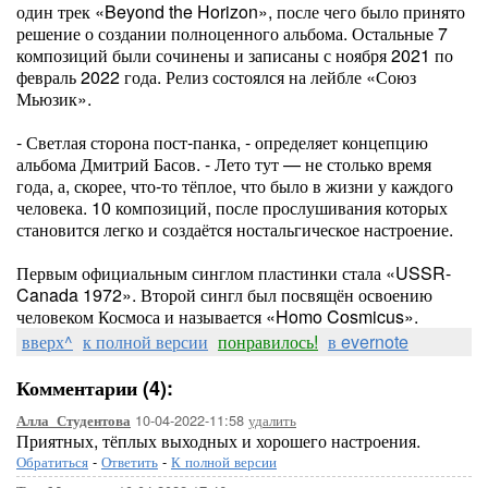
один трек «Beyond the Horizon», после чего было принято
решение о создании полноценного альбома. Остальные 7
композиций были сочинены и записаны с ноября 2021 по
февраль 2022 года. Релиз состоялся на лейбле «Союз
Мьюзик».
- Светлая сторона пост-панка, - определяет концепцию
альбома Дмитрий Басов. - Лето тут — не столько время
года, а, скорее, что-то тёплое, что было в жизни у каждого
человека. 10 композиций, после прослушивания которых
становится легко и создаётся ностальгическое настроение.
Первым официальным синглом пластинки стала «USSR-
Canada 1972». Второй сингл был посвящён освоению
человеком Космоса и называется «Homo Cosmicus».
вверх^
к полной версии
понравилось!
в evernote
Комментарии (4):
10-04-2022-11:58
удалить
Алла_Студентова
Приятных, тёплых выходных и хорошего настроения.
Обратиться
-
Ответить
-
К полной версии