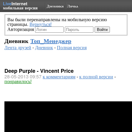
Live
Internet
Дневники
Личка
мобильная версия
Вы были перенаправлены на мобильную версию
страницы.
Вернуться!
Авторизация
Дневник
Топ_Менеджер
Лента друзей
-
Дневник
-
Полная версия
Deep Purple - Vincent Price
28-05-2013 09:57
к комментариям
-
к полной версии
-
понравилось!