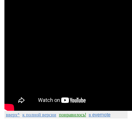
вверх^
к полной версии
понравилось!
в evernote