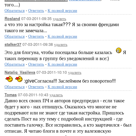
того....)
Обратиться
-
Ответить
-
К полной версии
07-03-2011-09:35
удалить
Rosland
а что это за настройка такая??? Я за своими френдами
такого не замечала...
Обратиться
-
Ответить
-
К полной версии
07-03-2011-09:38
удалить
stalker37
Это для блогуна, чтобы посещалка больше казалась
Я
таких переношу в группу без уведомлений и все:)
Обратиться
-
Ответить
-
К полной версии
07-03-2011-10:10
удалить
Nataliq_Vasileva
:giveСогласна!!! Заслеймим без поворотно!!!
Обратиться
-
Ответить
-
К полной версии
07-03-2011-10:43
удалить
Tomas
Давно всех своих ПЧ и авторов предупредил - если такое
будет у кого - нах отпишусь. Оказалось что многие не
подзревают или не знают где такая настройка. Пришлось
сделать Пост на эту тему с подробной инструкцией - где
поставить галочку. Все исправились, а кто заартачился - был
отписан. Я читаю блоги в почте и эту валезовскую