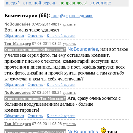
вверх^
к полной версии
понравилось!
в evernote
Комментарии (68):
вперёд»
последняя»
07-03-2011-08:17
удалить
NoBoundaries
Вот, и меня такое удивляет!
Обратиться
-
Ответить
-
К полной версии
07-03-2011-08:21
удалить
Топ_Менеджер
NoBoundaries
, или вот такое
Ответ на комментарий NoBoundaries
#
у человека серия фото, ты ему оставляешь коммент,
приходит письмо с текстом, комментарий доступен для
прочтения в дневнике...идёшь в пост, ждёшь загрузки всех
этих фото, дизайна и прочей
хуиты
рекламы
а там
спасибо
за коммент
и кем ты себя чувствуешь?
Обратиться
-
Ответить
-
К полной версии
07-03-2011-08:24
удалить
NoBoundaries
Ага, сразу очень хочется с
Ответ на комментарий Топ_Менеджер
#
большим воодушевлением дальше - больше
комментировать!
Обратиться
-
Ответить
-
К полной версии
07-03-2011-08:28
удалить
Топ_Менеджер
NoBoundaries
,
типа
Ответ на комментарий NoBoundaries
#