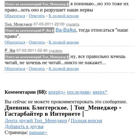
я понимаю...но это тоже их
Ответ на комментарий Топ_Менеджер
#
право...хоть оно и разрушает наши нервы
Обратиться
-
Ответить
-
К полной версии
07-03-2011-22:00
удалить
Топ_Менеджер
Ba-BaIka
, тогда отписаться "наше
Ответ на комментарий P_ika
#
право".
Обратиться
-
Ответить
-
К полной версии
07-03-2011-22:40
удалить
P_ika
ну, все правильно хочешь
Ответ на комментарий Топ_Менеджер
#
читай, не хочешь не читай...никто не накажет...
Обратиться
-
Ответить
-
К полной версии
Комментарии (68):
вперёд»
последняя»
вверх^
Вы сейчас не можете прокомментировать это сообщение.
Дневник Блоггерское. | Топ_Менеджер -
Гастарбайтер в Интернете |
Лента друзей Топ_Менеджер
/
Полная версия
Добавить в друзья
Страницы:
раньше»