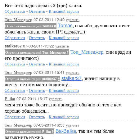
Всего-то надо сделать 3 (три) клика.
Обратиться
-
Ответить
-
К полной версии
07-03-2011-12:49
удалить
Топ_Менеджер
Tomas
, спасибо, думаю кто хочет
Ответ на комментарий Tomas
#
облегчить жизнь своим ПЧ сделает...)
Обратиться
-
Ответить
-
К полной версии
07-03-2011-15:22
удалить
stalker37
Топ_Менеджер
, они вряд ли
Ответ на комментарий Топ_Менеджер
#
его прочитают:)
Обратиться
-
Ответить
-
К полной версии
07-03-2011-15:41
удалить
Топ_Менеджер
stalker37
, значит напишу в
Ответ на комментарий stalker37
#
личку, не поможет поодпишу...
Обратиться
-
Ответить
-
К полной версии
07-03-2011-16:17
удалить
P_ika
меня это тоже бесит...но приходит обычно от тех с кем
хорошо общаешься...
Обратиться
-
Ответить
-
К полной версии
07-03-2011-16:38
удалить
Топ_Менеджер
Ba-BaIka
, так им тем более
Ответ на комментарий P_ika
#
разъяснить нужно.