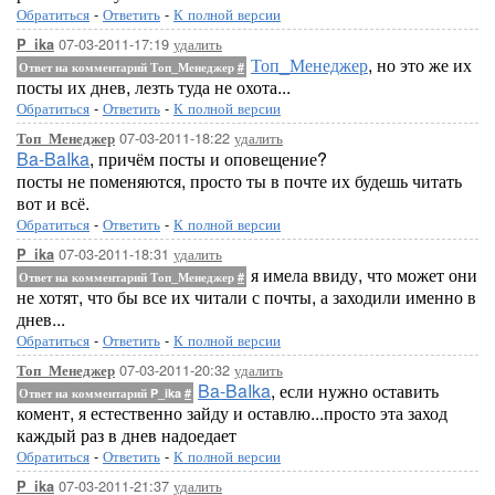
Обратиться
-
Ответить
-
К полной версии
07-03-2011-17:19
удалить
P_ika
Топ_Менеджер
, но это же их
Ответ на комментарий Топ_Менеджер
#
посты их днев, лезть туда не охота...
Обратиться
-
Ответить
-
К полной версии
07-03-2011-18:22
удалить
Топ_Менеджер
Ba-BaIka
, причём посты и оповещение?
посты не поменяются, просто ты в почте их будешь читать
вот и всё.
Обратиться
-
Ответить
-
К полной версии
07-03-2011-18:31
удалить
P_ika
я имела ввиду, что может они
Ответ на комментарий Топ_Менеджер
#
не хотят, что бы все их читали с почты, а заходили именно в
днев...
Обратиться
-
Ответить
-
К полной версии
07-03-2011-20:32
удалить
Топ_Менеджер
Ba-BaIka
, если нужно оставить
Ответ на комментарий P_ika
#
комент, я естественно зайду и оставлю...просто эта заход
каждый раз в днев надоедает
Обратиться
-
Ответить
-
К полной версии
07-03-2011-21:37
удалить
P_ika