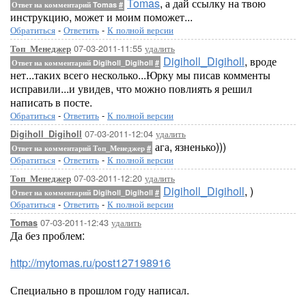
Tomas
, а дай ссылку на твою
Ответ на комментарий Tomas
#
инструкцию, может и моим поможет...
Обратиться
-
Ответить
-
К полной версии
07-03-2011-11:55
удалить
Топ_Менеджер
Digiholl_Digiholl
, вроде
Ответ на комментарий Digiholl_Digiholl
#
нет...таких всего несколько...Юрку мы писав комменты
исправили...и увидев, что можно повлиять я решил
написать в посте.
Обратиться
-
Ответить
-
К полной версии
07-03-2011-12:04
удалить
Digiholl_Digiholl
ага, язненько)))
Ответ на комментарий Топ_Менеджер
#
Обратиться
-
Ответить
-
К полной версии
07-03-2011-12:20
удалить
Топ_Менеджер
Digiholl_Digiholl
, )
Ответ на комментарий Digiholl_Digiholl
#
Обратиться
-
Ответить
-
К полной версии
07-03-2011-12:43
удалить
Tomas
Да без проблем:
http://mytomas.ru/post127198916
Специально в прошлом году написал.