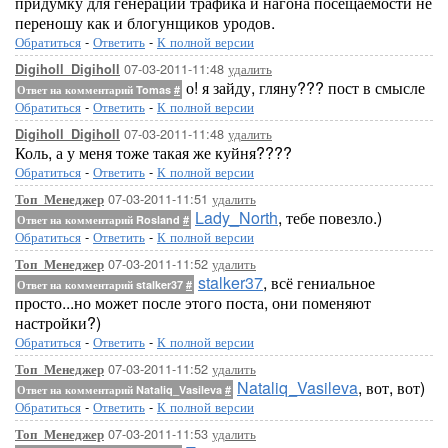
придумку для генерации трафика и нагона посещаемости не
переношу как и блогунщиков уродов.
Обратиться
-
Ответить
-
К полной версии
07-03-2011-11:48
удалить
Digiholl_Digiholl
о! я зайду, гляну??? пост в смысле
Ответ на комментарий Tomas
#
Обратиться
-
Ответить
-
К полной версии
07-03-2011-11:48
удалить
Digiholl_Digiholl
Коль, а у меня тоже такая же куйня????
Обратиться
-
Ответить
-
К полной версии
07-03-2011-11:51
удалить
Топ_Менеджер
Lady_North
, тебе повезло.)
Ответ на комментарий Rosland
#
Обратиться
-
Ответить
-
К полной версии
07-03-2011-11:52
удалить
Топ_Менеджер
stalker37
, всё гениальное
Ответ на комментарий stalker37
#
просто...но может после этого поста, они поменяют
настройки?)
Обратиться
-
Ответить
-
К полной версии
07-03-2011-11:52
удалить
Топ_Менеджер
Nataliq_Vasileva
, вот, вот)
Ответ на комментарий Nataliq_Vasileva
#
Обратиться
-
Ответить
-
К полной версии
07-03-2011-11:53
удалить
Топ_Менеджер