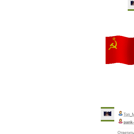
Топ_
pank-
Ответит