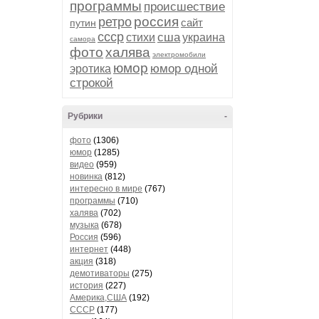
программы
происшествие
россия
ретро
сайт
путин
ссср
сша
стихи
украина
самора
фото
халява
электромобили
юмор
юмор одной
эротика
строкой
Рубрики
-
фото
(1306)
юмор
(1285)
видео
(959)
новинка
(812)
интересно в мире
(767)
программы
(710)
халява
(702)
музыка
(678)
Россия
(596)
интернет
(448)
акция
(318)
демотиваторы
(275)
история
(227)
Америка,США
(192)
СССР
(177)