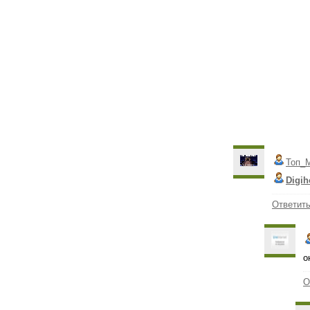
Топ_
Digih
Ответит
о
О