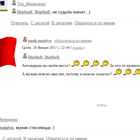
Топ_Менеджер
Digiholl_Digiholl
, не судьба значит...)
Ответить
С цитатой
В цитатник
Обратиться по имени
pank-natalya
обратиться по имени
Среда, 26 Января 2011 г. 22:44 (
ссылка
)
Digiholl_Digiholl
,
Аптекарша на своём месте!
За что её казнит
А мужик неясно мыслит, потому и неясно излагает!
Менеджер
natalya
, мужик стесняеццо..)
ь
С цитатой
В цитатник
Обратиться по имени