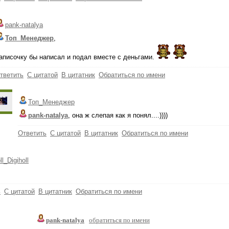
pank-natalya
Топ_Менеджер
,
аписочку бы написал и подал вместе с деньгами.
тветить
С цитатой
В цитатник
Обратиться по имени
Топ_Менеджер
pank-natalya
, она ж слепая как я понял....))))
Ответить
С цитатой
В цитатник
Обратиться по имени
ll_Digiholl
ь
С цитатой
В цитатник
Обратиться по имени
pank-natalya
обратиться по имени