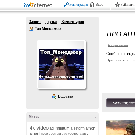
Регистрация
Вход
Рейтинги
Записи
Друзья
Комментарии
Топ Менеджер
ПРО АПТ
+ в цитатник
Cообщение скры
Прочитать сооб
В друзья
Комментироват
Метки
-
4k video
ad infinitum
amon
alestorm
amarth
bee gees
big bad voodoo daddy