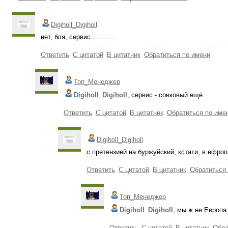
Digiholl_Digiholl
нет, бля, сервис............
Ответить
С цитатой
В цитатник
Обратиться по имени
Топ_Менеджер
Digiholl_Digiholl
, сервис - совковый ещё.
Ответить
С цитатой
В цитатник
Обратиться по име
Digiholl_Digiholl
с претензией на буржуйский, кстати, в ефропк
Ответить
С цитатой
В цитатник
Обратиться
Топ_Менеджер
Digiholl_Digiholl
, мы ж не Европа..
Ответить
С цитатой
В цитатник
Обра