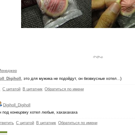
Менеджер
oll_Digiholl
, это для мужика не подойдут, он безвкусные хотел...)
ь
С цитатой
В цитатник
Обратиться по имени
Digiholl_Digiholl
н под конецовку хотел любые, хахахахаха
тветить
С цитатой
В цитатник
Обратиться по имени