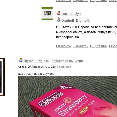
pank-natalya
Digiholl_Digiholl
,
В Штатах и в Европе за всё привлек
микроволновках, а потом пишут иски,
несовершенна.
Ответить
С цитатой
В цитатник
Обра
Digiholl_Digiholl
обратиться по имени
Среда, 26 Января 2011 г. 22:40 (
ссылка
)
как в тему подвернулось