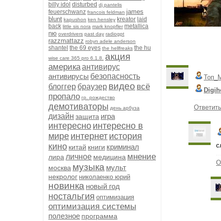
billy idol
disturbed
dj pantelis
james
feuerschwanz
francois feldman
blunt
kreator
laid
kapushon
ken hensley
back
metallica
little sis nora
mark knopfler
nю
overdrivers
past day
radiogpt
razzmattazz
robyn adele anderson
shantel
the 69 eyes
the hu
the hellfreaks
акция
wise care 365 pro 6.1.8.
америка
антивирус
антивирусы
безопасность
Топ_
видео
всё
блоггер
браузер
Digih
пропало
гр. рождество
демотиваторы
Ответит
день арбуза
дизайн
игра
защита
интересно
интересно в
мире
интернет
история
кино
с
криминал
китай
книги
мнение
личное
лира
медицина
О
музыка
мульт
москва
некролог
николаенко юрий
новинка
новый год
ностальгия
оптимизация
оптимизация системы
полезное
программа