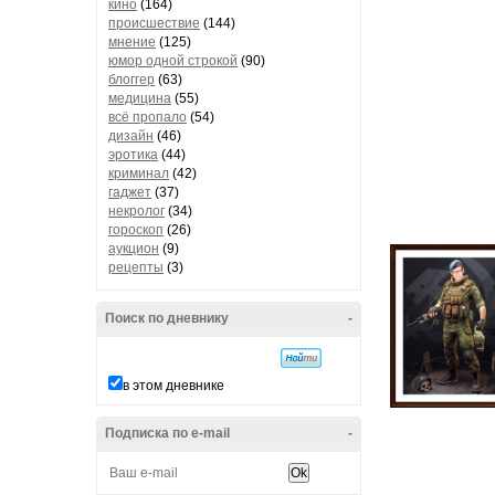
кино
(164)
происшествие
(144)
мнение
(125)
юмор одной строкой
(90)
блоггер
(63)
медицина
(55)
всё пропало
(54)
дизайн
(46)
эротика
(44)
криминал
(42)
гаджет
(37)
некролог
(34)
гороскоп
(26)
аукцион
(9)
рецепты
(3)
Поиск по дневнику
-
в этом дневнике
Подписка по e-mail
-