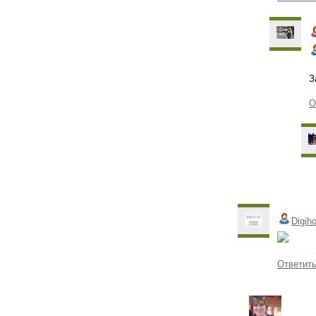
З
О
Digiho
Ответит