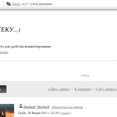
Авось
из (+ сутки) дневников
ЕКУ...)
то для удобства комментирования.
щение
« Пред. запись
—
К дневнику
—
След. запись 
ь
Digiholl_Digiholl
обратиться по имени
Среда, 26 Января 2011 г. 22:39 (
ссылка
)