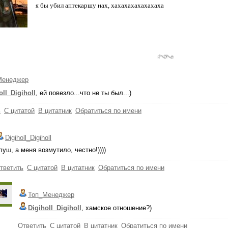
я бы убил аптекаршу нах, хахахахахахахаха
Менеджер
oll_Digiholl
, ей повезло...что не ты был...)
ь
С цитатой
В цитатник
Обратиться по имени
Digiholl_Digiholl
луш, а меня возмутило, честно!))))
тветить
С цитатой
В цитатник
Обратиться по имени
Топ_Менеджер
Digiholl_Digiholl
, хамское отношение?)
Ответить
С цитатой
В цитатник
Обратиться по имени