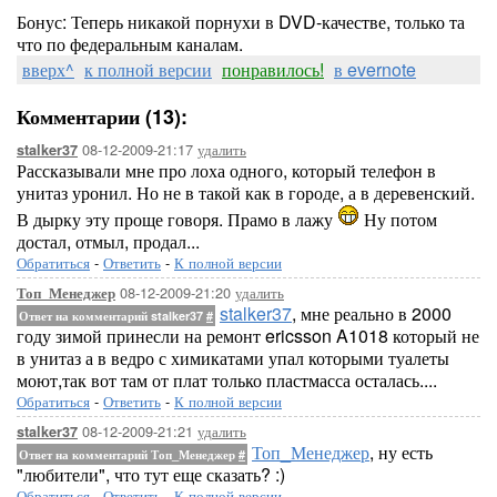
Бонус: Теперь никакой порнухи в DVD-качестве, только та
что по федеральным каналам.
вверх^
к полной версии
понравилось!
в evernote
Комментарии (13):
08-12-2009-21:17
удалить
stalker37
Рассказывали мне про лоха одного, который телефон в
унитаз уронил. Но не в такой как в городе, а в деревенский.
В дырку эту проще говоря. Прамо в лажу
Ну потом
достал, отмыл, продал...
Обратиться
-
Ответить
-
К полной версии
08-12-2009-21:20
удалить
Топ_Менеджер
stalker37
, мне реально в 2000
Ответ на комментарий stalker37
#
году зимой принесли на ремонт ericsson A1018 который не
в унитаз а в ведро с химикатами упал которыми туалеты
моют,так вот там от плат только пластмасса осталась....
Обратиться
-
Ответить
-
К полной версии
08-12-2009-21:21
удалить
stalker37
Топ_Менеджер
, ну есть
Ответ на комментарий Топ_Менеджер
#
"любители", что тут еще сказать? :)
Обратиться
-
Ответить
-
К полной версии