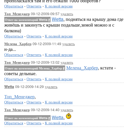
прополаскался там и его отжали 1000 оборотов?
Обратиться
-
Ответить
-
К полной версии
09-12-2009-09:57
удалить
Топ_Менеджер
Wetta
, подняться на крышу дома где
Ответ на комментарий Wetta
#
живёшь и закинуть с крыши подальше,зимой можно и с
балкона)
Обратиться
-
Ответить
-
К полной версии
09-12-2009-11:49
удалить
Мелена_Харбер
н-да...
Обратиться
-
Ответить
-
К полной версии
09-12-2009-13:02
удалить
Топ_Менеджер
Мелена_Харбер
, кстати -
Ответ на комментарий Мелена_Харбер
#
советы дельные.
Обратиться
-
Ответить
-
К полной версии
09-12-2009-14:29
удалить
Wetta
Топ_Менеджер
,
Обратиться
-
Ответить
-
К полной версии
09-12-2009-14:40
удалить
Топ_Менеджер
Wetta
,
Ответ на комментарий Wetta
#
Обратиться
-
Ответить
-
К полной версии