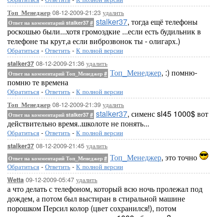
08-12-2009-21:23
удалить
Топ_Менеджер
stalker37
, тогда ещё телефоны
Ответ на комментарий stalker37
#
роскошью были...хотя громоздкие ...если есть будильник в
телефоне ты крут,а если виброзвонок ты - олигарх.)
Обратиться
-
Ответить
-
К полной версии
08-12-2009-21:36
удалить
stalker37
Топ_Менеджер
, :) помню-
Ответ на комментарий Топ_Менеджер
#
помню те времена
Обратиться
-
Ответить
-
К полной версии
08-12-2009-21:39
удалить
Топ_Менеджер
stalker37
, сименс sl45 1000$ вот
Ответ на комментарий stalker37
#
действительно время..школоте не понять...
Обратиться
-
Ответить
-
К полной версии
08-12-2009-21:45
удалить
stalker37
Топ_Менеджер
, это точно
Ответ на комментарий Топ_Менеджер
#
Обратиться
-
Ответить
-
К полной версии
09-12-2009-05:47
удалить
Wetta
а что делать с телефоном, который всю ночь пролежал под
дождем, а потом был выстиран в стиральной машине
порошком Персил колор (цвет сохранился!), потом