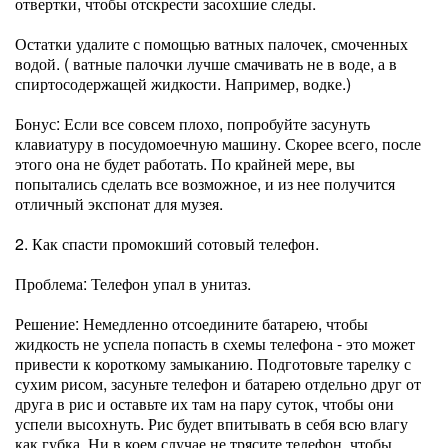
отвертки, чтобы отскрести засохшие следы.
Остатки удалите с помощью ватных палочек, смоченных
водой. ( ватные палочки лучше смачивать не в воде, а в
спиртосодержащей жидкости. Например, водке.)
Бонус: Если все совсем плохо, попробуйте засунуть
клавиатуру в посудомоечную машину. Скорее всего, после
этого она не будет работать. По крайней мере, вы
попытались сделать все возможное, и из нее получится
отличный экспонат для музея.
2. Как спасти промокший сотовый телефон.
Проблема: Телефон упал в унитаз.
Решение: Немедленно отсоедините батарею, чтобы
жидкость не успела попасть в схемы телефона - это может
привести к короткому замыканию. Подготовьте тарелку с
сухим рисом, засуньте телефон и батарею отдельно друг от
друга в рис и оставьте их там на пару суток, чтобы они
успели высохнуть. Рис будет впитывать в себя всю влагу
как губка. Ни в коем случае не трясите телефон, чтобы