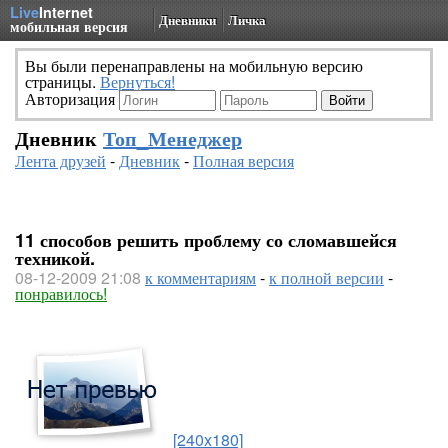
Live
Internet
Дневники
Личка
мобильная версия
Вы были перенаправлены на мобильную версию
страницы.
Вернуться!
Авторизация
Дневник
Топ_Менеджер
Лента друзей
-
Дневник
-
Полная версия
11 способов решить проблему со сломавшейся
техникой.
08-12-2009 21:08
к комментариям
-
к полной версии
-
понравилось!
[240x180]