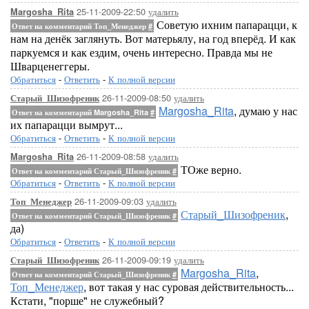
25-11-2009-22:50
удалить
Margosha_Rita
Советую ихним папарацци, к
Ответ на комментарий Топ_Менеджер
#
нам на денёк заглянуть. Вот матерьялу, на год вперёд. И как
паркуемся и как ездим, очень интересно. Правда мы не
Шварценеггеры.
Обратиться
-
Ответить
-
К полной версии
26-11-2009-08:50
удалить
Старый_Шизофреник
Margosha_Rita
, думаю у нас
Ответ на комментарий Margosha_Rita
#
их папарацци вымрут...
Обратиться
-
Ответить
-
К полной версии
26-11-2009-08:58
удалить
Margosha_Rita
ТОже верно.
Ответ на комментарий Старый_Шизофреник
#
Обратиться
-
Ответить
-
К полной версии
26-11-2009-09:03
удалить
Топ_Менеджер
Старый_Шизофреник
,
Ответ на комментарий Старый_Шизофреник
#
да)
Обратиться
-
Ответить
-
К полной версии
26-11-2009-09:19
удалить
Старый_Шизофреник
Margosha_Rita
,
Ответ на комментарий Старый_Шизофреник
#
Топ_Менеджер
, вот такая у нас суровая действительность...
Кстати, "порше" не служебный?