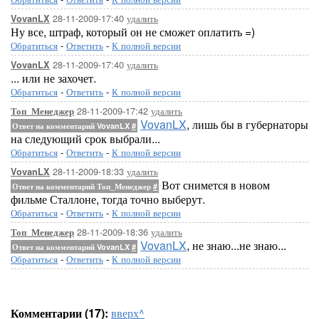
28-11-2009-17:40
удалить
VovanLX
Ну все, штраф, который он не сможет оплатить =)
Обратиться
-
Ответить
-
К полной версии
28-11-2009-17:40
удалить
VovanLX
... или не захочет.
Обратиться
-
Ответить
-
К полной версии
28-11-2009-17:42
удалить
Топ_Менеджер
VovanLX
, лишь бы в губернаторы
Ответ на комментарий VovanLX
#
на следующий срок выбрали...
Обратиться
-
Ответить
-
К полной версии
28-11-2009-18:33
удалить
VovanLX
Вот снимется в новом
Ответ на комментарий Топ_Менеджер
#
фильме Сталлоне, тогда точно выберут.
Обратиться
-
Ответить
-
К полной версии
28-11-2009-18:36
удалить
Топ_Менеджер
VovanLX
, не знаю...не знаю...
Ответ на комментарий VovanLX
#
Обратиться
-
Ответить
-
К полной версии
Комментарии (17):
вверх^