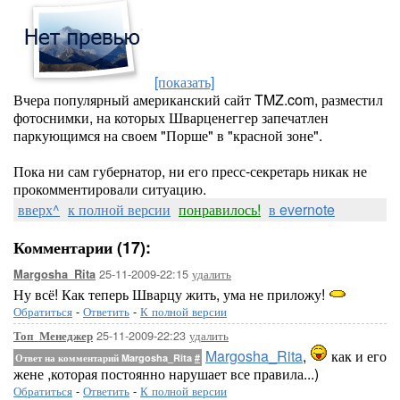
[показать]
Вчера популярный американский сайт TMZ.com, разместил
фотоснимки, на которых Шварценеггер запечатлен
паркующимся на своем "Порше" в "красной зоне".
Пока ни сам губернатор, ни его пресс-секретарь никак не
прокомментировали ситуацию.
вверх^
к полной версии
понравилось!
в evernote
Комментарии (17):
25-11-2009-22:15
удалить
Margosha_Rita
Ну всё! Как теперь Шварцу жить, ума не приложу!
Обратиться
-
Ответить
-
К полной версии
25-11-2009-22:23
удалить
Топ_Менеджер
Margosha_Rita
,
как и его
Ответ на комментарий Margosha_Rita
#
жене ,которая постоянно нарушает все правила...)
Обратиться
-
Ответить
-
К полной версии