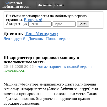
Live
Internet
Дневники
Личка
мобильная версия
Вы были перенаправлены на мобильную версию
страницы.
Вернуться!
Авторизация
Дневник
Топ_Менеджер
Лента друзей
-
Дневник
-
Полная версия
Шварценеггер припарковал машину в
неположенном месте.
25-11-2009 20:55
к комментариям
-
к полной версии
-
понравилось!
Машина губернатора американского штата Калифорния
Арнольда Шварценеггера (Arnold Schwarzenegger) был
замечена припаркованной в неположенном месте. Таким
образом, чиновник был уличен в нарушении правил
дорожного движения.