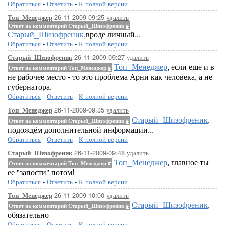
Обратиться
-
Ответить
-
К полной версии
26-11-2009-09:25
удалить
Топ_Менеджер
Ответ на комментарий Старый_Шизофреник
#
Старый_Шизофреник
,вроде личный...
Обратиться
-
Ответить
-
К полной версии
26-11-2009-09:27
удалить
Старый_Шизофреник
Топ_Менеджер
, если еще и в
Ответ на комментарий Топ_Менеджер
#
не рабочее место - то это проблема Арни как человека, а не
губернатора.
Обратиться
-
Ответить
-
К полной версии
26-11-2009-09:35
удалить
Топ_Менеджер
Старый_Шизофреник
,
Ответ на комментарий Старый_Шизофреник
#
подождём дополнительной информации...
Обратиться
-
Ответить
-
К полной версии
26-11-2009-09:48
удалить
Старый_Шизофреник
Топ_Менеджер
, главное ты
Ответ на комментарий Топ_Менеджер
#
ее "запости" потом!
Обратиться
-
Ответить
-
К полной версии
26-11-2009-10:00
удалить
Топ_Менеджер
Старый_Шизофреник
,
Ответ на комментарий Старый_Шизофреник
#
обязательно
Обратиться
-
Ответить
-
К полной версии