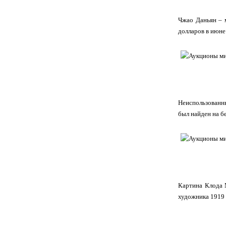
Чжао Даньян – 
долларов в июне 
Неиспользованны
был найден на бе
Картина Клода 
художника 1919 г