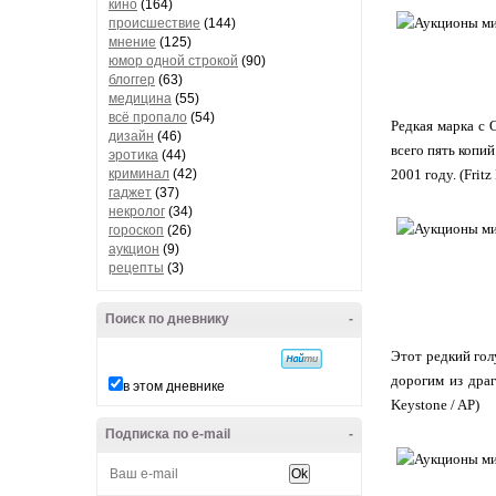
кино
(164)
происшествие
(144)
мнение
(125)
юмор одной строкой
(90)
блоггер
(63)
медицина
(55)
всё пропало
(54)
Редкая марка с 
дизайн
(46)
всего пять копи
эротика
(44)
криминал
(42)
2001 году. (Fritz
гаджет
(37)
некролог
(34)
гороскоп
(26)
аукцион
(9)
рецепты
(3)
Поиск по дневнику
-
Этот редкий гол
дорогим из дра
в этом дневнике
Keystone / AP)
Подписка по e-mail
-