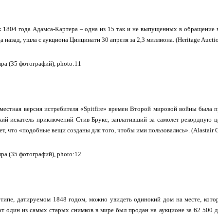
 1804 года Адамса-Картера – одна из 15 так и не выпущенных в обращение м
а назад, ушла с аукциона Цинцинати 30 апреля за 2,3 миллиона. (Heritage Auction
местная версия истребителя «Spitfire» времен Второй мировой войны была п
кий искатель приключений Стив Брукс, заплативший за самолет рекордную ц
ет, что «подобные вещи созданы для того, чтобы ими пользовались». (Alastair G
типе, датируемом 1848 годом, можно увидеть одинокий дом на месте, котор
т один из самых старых снимков в мире был продан на аукционе за 62 500 