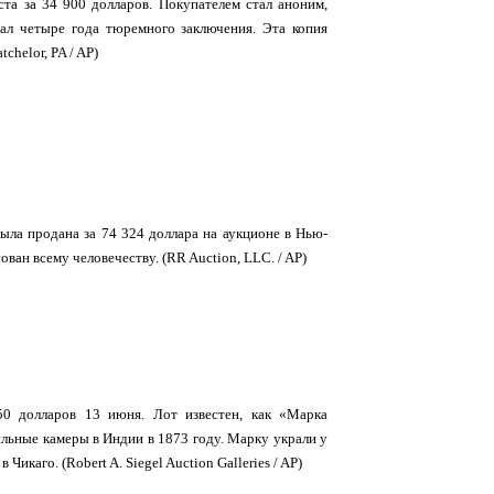
ста за 34 900 долларов. Покупателем стал аноним,
ал четыре года тюремного заключения. Эта копия
chelor, PA / AP)
ла продана за 74 324 доллара на аукционе в Нью-
ван всему человечеству. (RR Auction, LLC. / AP)
0 долларов 13 июня. Лот известен, как «Марка
дильные камеры в Индии в 1873 году. Марку украли у
икаго. (Robert A. Siegel Auction Galleries / AP)