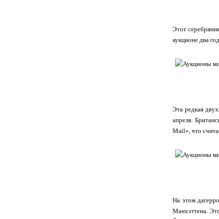
Этот серебряник
аукционе два год
Эта редкая двух
апреля. Британс
Mail», что счита
На этом дагерро
Манхэттена. Это