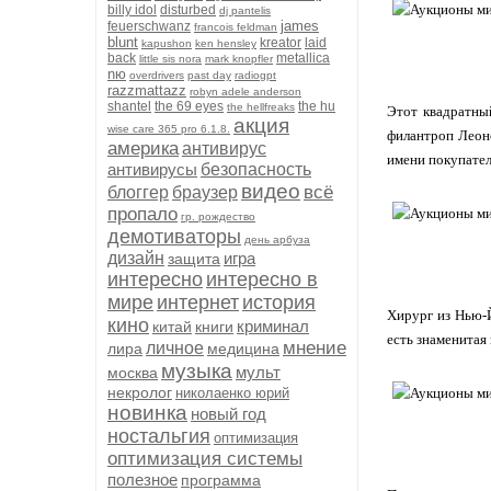
billy idol
disturbed
dj pantelis
james
feuerschwanz
francois feldman
blunt
kreator
laid
kapushon
ken hensley
back
metallica
little sis nora
mark knopfler
nю
overdrivers
past day
radiogpt
razzmattazz
robyn adele anderson
shantel
the 69 eyes
the hu
the hellfreaks
Этот квадратны
акция
wise care 365 pro 6.1.8.
филантроп Леоно
америка
антивирус
имени покупателя
антивирусы
безопасность
видео
всё
блоггер
браузер
пропало
гр. рождество
демотиваторы
день арбуза
дизайн
игра
защита
интересно
интересно в
мире
интернет
история
Хирург из Нью-Й
кино
криминал
китай
книги
есть знаменитая 
мнение
личное
лира
медицина
музыка
мульт
москва
некролог
николаенко юрий
новинка
новый год
ностальгия
оптимизация
оптимизация системы
полезное
программа