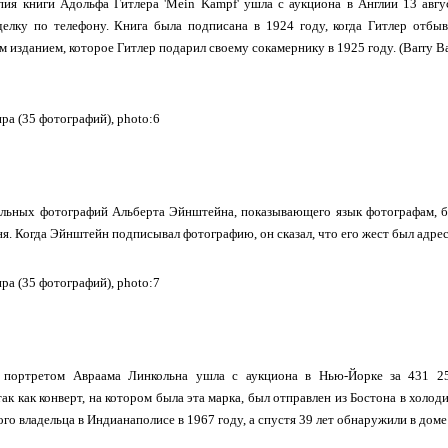
ия книги Адольфа Гитлера 'Mein Kampf' ушла с аукциона в Англии 13 авгу
елку по телефону. Книга была подписана в 1924 году, когда Гитлер отбыв
 изданием, которое Гитлер подарил своему сокамернику в 1925 году. (Barry Bat
альных фотографий Альберта Эйнштейна, показывающего язык фотографам, бы
. Когда Эйнштейн подписывал фотографию, он сказал, что его жест был адресо
 портретом Авраама Линкольна ушла с аукциона в Нью-Йорке за 431 25
так как конверт, на котором была эта марка, был отправлен из Бостона в холо
го владельца в Индианаполисе в 1967 году, а спустя 39 лет обнаружили в доме в Ч