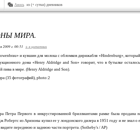
Авось
из (+ сутки) дневников
НЫ МИРА.
я 2009 г. 00:51
+ в цитатник
owenbrau» и кувшин для молока с обломков дирижабля «Hindenburg», которы
аукционного дома «Henry Aldridge and Son» говорит, что в бутылке осталос
 пива в мире. (Henry Aldridge and Son).
ра Петра Первого в инкрустированной бриллиантами рамке была продана на
 Робертс из Аризоны купил ее у лондонского дилера в 1951 году и не знал о е
 видите переднюю и заднюю части портрета. (Sotheby's / AP)