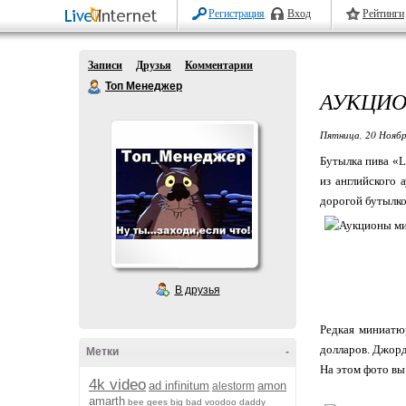
Регистрация
Вход
Рейтинги
Записи
Друзья
Комментарии
Топ Менеджер
АУКЦИО
Пятница, 20 Ноябр
Бутылка пива «L
из английского 
дорогой бутылкой
В друзья
Редкая миниатю
долларов. Джордж
Метки
-
На этом фото вы
4k video
ad infinitum
amon
alestorm
amarth
bee gees
big bad voodoo daddy