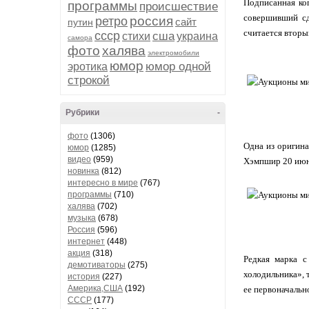
Подписанная коп
программы
происшествие
совершивший сд
россия
ретро
сайт
путин
считается вторым
ссср
сша
стихи
украина
самора
фото
халява
электромобили
юмор
юмор одной
эротика
строкой
Рубрики
-
фото
(1306)
Одна из оригин
юмор
(1285)
видео
(959)
Хэмпшир 20 июня
новинка
(812)
интересно в мире
(767)
программы
(710)
халява
(702)
музыка
(678)
Россия
(596)
интернет
(448)
акция
(318)
Редкая марка с
демотиваторы
(275)
холодильника», 
история
(227)
Америка,США
(192)
ее первоначально
СССР
(177)