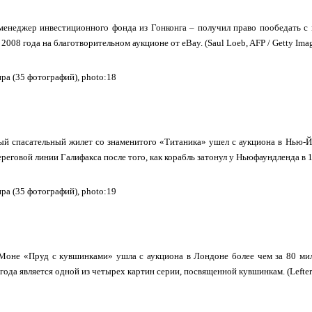
менеджер инвестиционного фонда из Гонконга – получил право пообедать с
2008 года на благотворительном аукционе от eBay. (Saul Loeb, AFP / Getty Ima
й спасательный жилет со знаменитого «Титаника» ушел с аукциона в Нью-Й
реговой линии Галифакса после того, как корабль затонул у Ньюфаундленда в 1912
Моне «Пруд с кувшинками» ушла с аукциона в Лондоне более чем за 80 мил
ода является одной из четырех картин серии, посвященной кувшинкам. (Lefteris