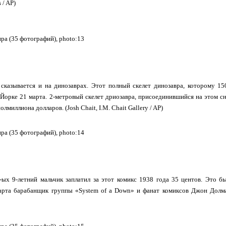
 / AP)
сказывается и на динозаврах. Этот полный скелет динозавра, которому 15
Йорке 21 марта. 2-метровый скелет дриозавра, присоединившийся на этом 
олмиллиона долларов. (Josh Chait, I.M. Chait Gallery / AP)
-ых 9-летний мальчик заплатил за этот комикс 1938 года 35 центов. Это 
арта барабанщик группы «System of a Down» и фанат комиксов Джон Долмая