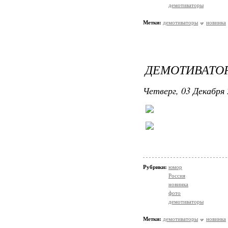
демотиваторы
Метки:
демотиваторы
новинка
ДЕМОТИВАТОР
Четверг, 03 Декабря 
Рубрики:
юмор
Россия
новинка
фото
демотиваторы
Метки:
демотиваторы
новинка