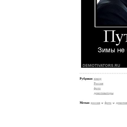
Рубрики:
юмор
Россия
фото
демотиваторы
Метки:
россия
фото
демоти