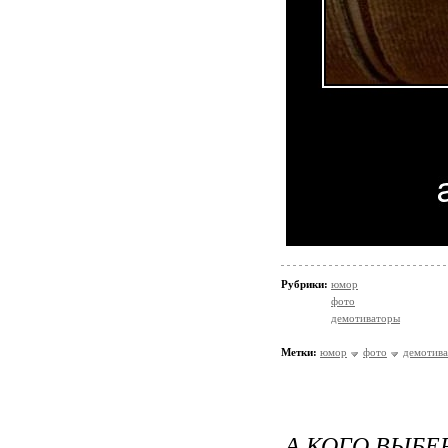
Рубрики:
юмор
фото
демотиваторы
Метки:
юмор
фото
демотив
А КОГО ВЫБЕ