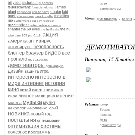
billy idol
disturbed
dj pantelis
фото
james
feuerschwanz
francois feldman
демотиваторы
blunt
kreator
laid
kapushon
ken hensley
back
metallica
little sis nora
mark knopfler
Метки:
демотиваторы
россия
nю
overdrivers
past day
radiogpt
razzmattazz
robyn adele anderson
shantel
the 69 eyes
the hu
the hellfreaks
акция
wise care 365 pro 6.1.8.
америка
антивирус
ДЕМОТИВАТОР
антивирусы
безопасность
видео
всё
блоггер
браузер
Вторник, 15 Декабря 
пропало
гр. рождество
демотиваторы
день арбуза
дизайн
игра
защита
интересно
интересно в
мире
интернет
история
кино
криминал
китай
книги
мнение
личное
лира
медицина
музыка
мульт
москва
Рубрики:
юмор
некролог
николаенко юрий
Россия
новинка
новый год
новинка
ностальгия
фото
оптимизация
демотиваторы
оптимизация системы
полезное
программа