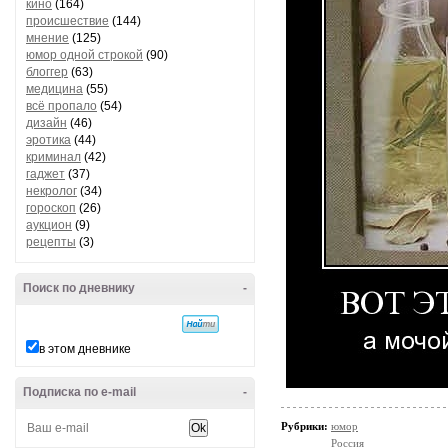
кино
(164)
происшествие
(144)
мнение
(125)
юмор одной строкой
(90)
блоггер
(63)
медицина
(55)
всё пропало
(54)
дизайн
(46)
эротика
(44)
криминал
(42)
гаджет
(37)
некролог
(34)
гороскоп
(26)
аукцион
(9)
рецепты
(3)
Поиск по дневнику
-
в этом дневнике
Подписка по e-mail
-
Рубрики:
юмор
Россия