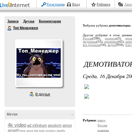
Регистрация
Вход
Рейтинги
Авос
Записи
Друзья
Комментарии
Выбрана рубрика
демотиваторы
.
Топ Менеджер
Другие рубрики в этом дневн
Россия
(596),
рецепты
(3),
прои
медицина
(55),
криминал
(42),
кин
всё пропало
(54),
видео
(959),
блог
ДЕМОТИВАТО
Среда, 16 Декабря 20
В друзья
Метки
-
Рубрики:
юмор
4k video
ad infinitum
amon
alestorm
Россия
amarth
новинка
bee gees
big bad voodoo daddy