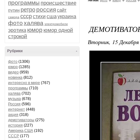
Метки:
фото
юмор
россия
программы
происшествие
россия
ретро
сайт
путин
ссср
сша
стихи
украина
самора
фото
халява
электромобили
ДЕМОТИВАТОР
юмор
юмор одной
эротика
строкой
Вторник, 15 Декабря 
Рубрики
-
фото
(1306)
юмор
(1285)
видео
(959)
новинка
(812)
интересно в мире
(767)
программы
(710)
халява
(702)
музыка
(678)
Россия
(596)
интернет
(448)
акция
(318)
демотиваторы
(275)
история
(227)
Америка,США
(192)
СССР
(177)