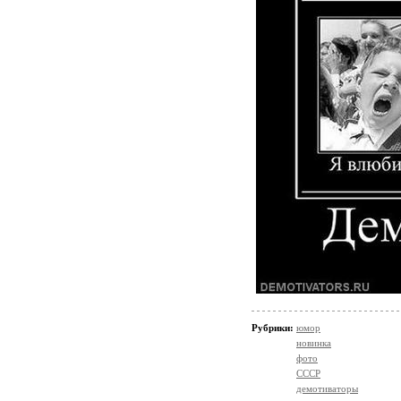
Рубрики:
юмор
новинка
фото
СССР
демотиваторы