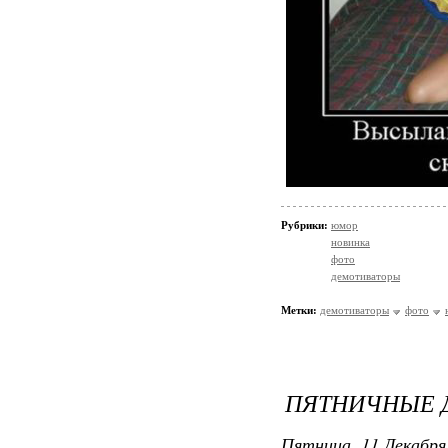
Рубрики:
юмор
новинка
фото
демотиваторы
Метки:
демотиваторы
фото
ПЯТНИЧНЫЕ 
Пятница, 11 Декабря 