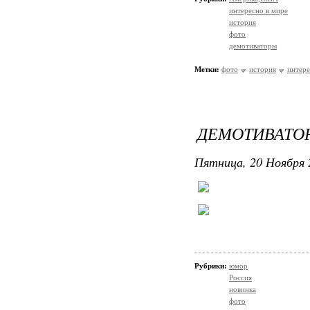
интересно в мире
история
фото
демотиваторы
Метки:
фото
история
интер
ДЕМОТИВАТО
Пятница, 20 Ноября 
Рубрики:
юмор
Россия
новинка
фото