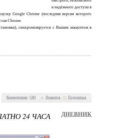
быстрого, безопасного
и надёжного доступа в
аузер Google Chrome (последняя версия которого
став Chrome.
становки), синхронизируется с Вашим аккаунтом в
Комментарии
(
38
)
Нравится
Поделиться
ЛАТНО 24 ЧАСА
ДНЕВНИК