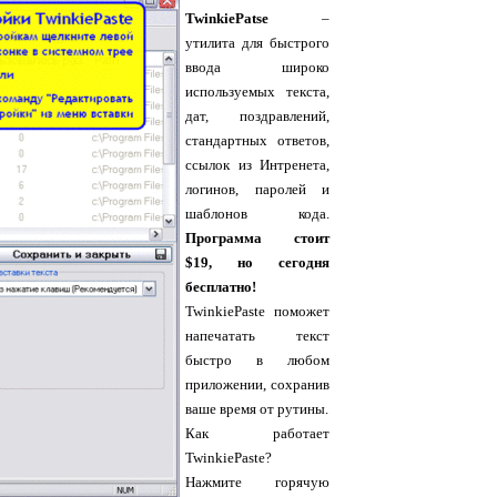
TwinkiePatse
–
утилита для быстрого
ввода широко
используемых текста,
дат, поздравлений,
стандартных ответов,
ссылок из Интренета,
логинов, паролей и
шаблонов кода.
Программа стоит
$19, но сегодня
бесплатно!
TwinkiePaste поможет
напечатать текст
быстро в любом
приложении, сохранив
ваше время от рутины.
Как работает
TwinkiePaste?
Нажмите горячую