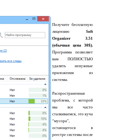
Получите бесплатную
лицензию
Soft
Organizer 3.51
(обычная цена 30$).
Программа позволяет
вам ПОЛНОСТЬЮ
удалить ненужные
приложения из
системы.
Распространенная
проблема, с которой
мы все часто
сталкиваемся, это куча
“мусора”,
остающегося в
реестре системы после