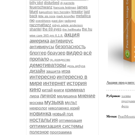
billy idol
disturbed
dj pantelis
james
feuerschwanz
francois feldman
blunt
kreator
laid
kapushon
ken hensley
back
metallica
little sis nora
mark knopfler
nю
overdrivers
past day
radiogpt
razzmattazz
robyn adele anderson
shantel
the 69 eyes
the hu
the hellfreaks
акция
wise care 365 pro 6.1.8.
америка
антивирус
антивирусы
безопасность
видео
всё
блоггер
браузер
пропало
гр. рождество
демотиваторы
день арбуза
дизайн
игра
защита
интересно
интересно в
мире
интернет
история
Акция продлитс
кино
криминал
китай
книги
мнение
личное
лира
медицина
Рубрики:
халява
музыка
програм
мульт
москва
фото
некролог
николаенко юрий
новинка
новый год
Метки:
PearlMount
ностальгия
оптимизация
оптимизация системы
полезное
программа