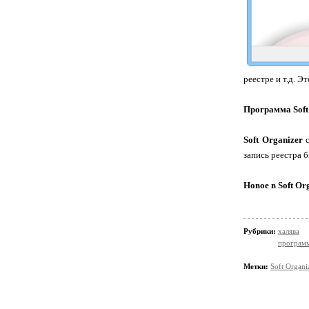
реестре и т.д. 
Программа Soft
Soft Organizer
с
запись реестра 
Новое в Soft Org
Рубрики:
халява
програм
Метки:
Soft Organi