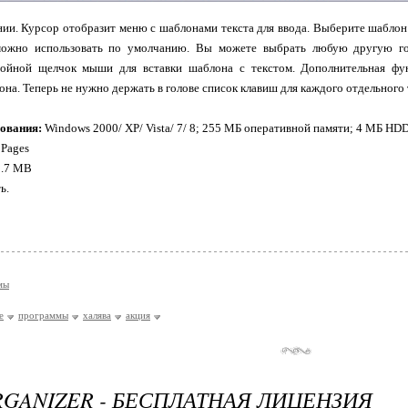
и. Курсор отобразит меню с шаблонами текста для ввода. Выберите шаблон 
 можно использовать по умолчанию. Вы можете выбрать любую другую г
ройной щелчок мыши для вставки шаблона с текстом. Дополнительная фун
она. Теперь не нужно держать в голове список клавиш для каждого отдельного 
ования:
Windows 2000/ XP/ Vista/ 7/ 8; 255 MБ оперативной памяти; 4 MБ HD
 Pages
0.7 MB
ь.
мы
e
программы
халява
акция
RGANIZER - БЕСПЛАТНАЯ ЛИЦЕНЗИЯ