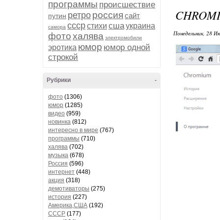
программы
происшествие
CHROMIU
россия
ретро
сайт
путин
ссср
сша
стихи
украина
самора
Понедельник, 28 Ию
фото
халява
электромобили
юмор
юмор одной
эротика
строкой
Рубрики
-
фото
(1306)
юмор
(1285)
видео
(959)
новинка
(812)
интересно в мире
(767)
программы
(710)
халява
(702)
музыка
(678)
Россия
(596)
интернет
(448)
акция
(318)
демотиваторы
(275)
история
(227)
Америка,США
(192)
СССР
(177)