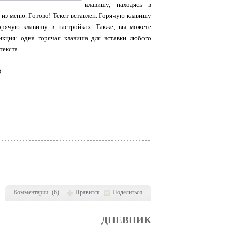
клавишу, находясь в
из меню. Готово! Текст вставлен. Горячую клавишу
орячую клавишу в настройках. Также, вы можете
кция: одна горячая клавиша для вставки любого
текста.
D
Комментарии
(
6
)
Нравится
Поделиться
ДНЕВНИК