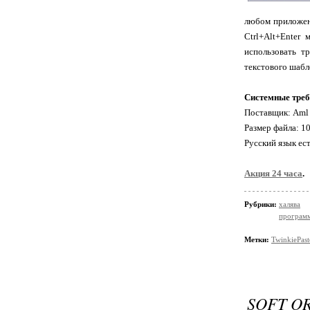
любом приложени
Ctrl+Alt+Enter
использовать т
текстового шабл
Системные треб
Поставщик: Aml
Размер файла: 1
Русский язык ест
Акция 24 часа
.
Рубрики:
халява
програм
Метки:
TwinkiePast
SOFT O