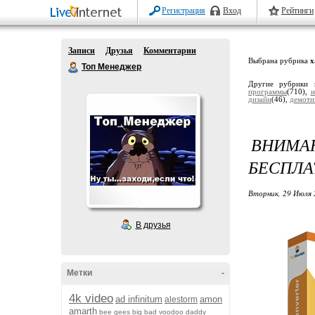
Регистрация
Вход
Рейтинги
Записи
Друзья
Комментарии
Выбрана рубрика
х
Топ Менеджер
Другие рубрики 
программы
(710),
н
дизайн
(46),
демоти
ВНИМАН
БЕСПЛА
Вторник, 29 Июля 
В друзья
Метки
-
4k video
ad infinitum
amon
alestorm
amarth
bee gees
big bad voodoo daddy