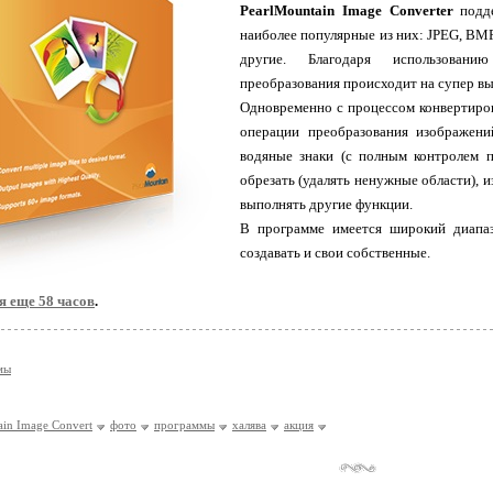
PearlMountain Image Converter
подд
наиболее популярные из них: JPEG, BMP
другие. Благодаря использовани
преобразования происходит на супер вы
Одновременно с процессом конвертиро
операции преобразования изображени
водяные знаки (с полным контролем 
обрезать (удалять ненужные области), 
выполнять другие функции.
В программе имеется широкий диапа
создавать и свои собственные.
я еще 58 часов
.
мы
ain Image Convert
фото
программы
халява
акция