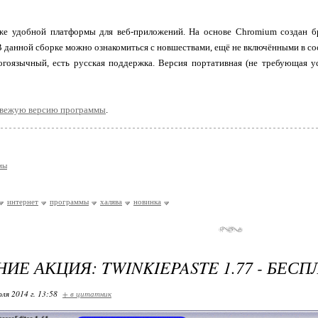
кже удобной платформы для веб-приложений. На основе Chromium создан бр
 В данной сборке можно ознакомиться с новшествами, ещё не включёнными в со
огоязычный, есть русская поддержка. Версия портативная (не требующая у
свежую версию программы
.
мы
интернет
программы
халява
новинка
ИЕ АКЦИЯ: TWINKIEPASTE 1.77 - БЕСП
ля 2014 г. 13:58
+ в цитатник