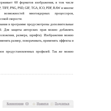
ерживает 60 форматов изображения, в том числе
, TIFF, PNG, PSD, GIF, TGA, ICO, PDF, RAW и многие
ю возможностей многоядерных процессоров,
сокой скорости.
вания в программе предусмотрены дополнительные
й. Для защиты авторских прав можно добавлять
положения, размера, шрифта). Изображения можно
изменять размер, поворачивать, применять эффекты и
зон предустановленных профилей. Так же можно
Комментарии
(
0
)
Нравится
Поделиться