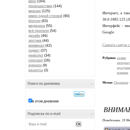
кино
(164)
происшествие
(144)
мнение
(125)
Интернет, а та
юмор одной строкой
(90)
36.0.1985.125.)
блоггер
(63)
Интерфейс - мн
медицина
(55)
всё пропало
(54)
Google.
дизайн
(46)
эротика
(44)
Скачать самую 
криминал
(42)
гаджет
(37)
некролог
(34)
Рубрики:
халява
гороскоп
(26)
интернет
аукцион
(9)
програм
рецепты
(3)
новинка
Метки:
Chromium
Поиск по дневнику
-
в этом дневнике
ВНИМАН
Подписка по e-mail
-
Понедельник, 28 Ию