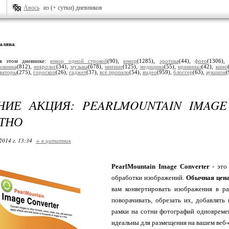
Авось
из (+ сутки) дневников
алява
.
в этом дневнике:
юмор одной строкой
(90),
юмор
(1285),
эротика
(44),
фото
(1306)
овинка
(812),
некролог
(34),
музыка
(678),
мнение
(125),
медицина
(55),
криминал
(42),
кино
ваторы
(275),
гороскоп
(26),
гаджет
(37),
всё пропало
(54),
видео
(959),
блоггер
(63),
аукцион
(
ИЕ АКЦИЯ: PEARLMOUNTAIN IMAGE
ТНО
2014 г. 13:34
+ в цитатник
PearlMountain Image Converter
- это
обработки изображений.
Обычная цена 
вам конвертировать изображения в р
поворачивать, обрезать их, добавлять
рамки на сотни фотографий одноврем
идеальны для размещения на вашем веб-с