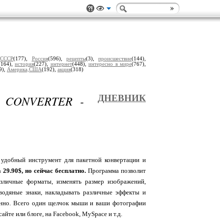
,
СССР
(177),
Россия
(596),
рецепты
(3),
происшествие
(144),
(164),
история
(227),
интернет
(448),
интересно в мире
(767),
9),
Америка,США
(192),
акция
(318)
 CONVERTER -
ДНЕВНИК
 удобный инструмент для пакетной конвертации и
29.90$, но сейчас бесплатно.
Программа позволит
азличные форматы, изменять размер изображений,
 водяные знаки, накладывать различные эффекты и
енно. Всего один щелчок мыши и ваши фотографии
айте или блоге, на Facebook, MySpace и т.д.