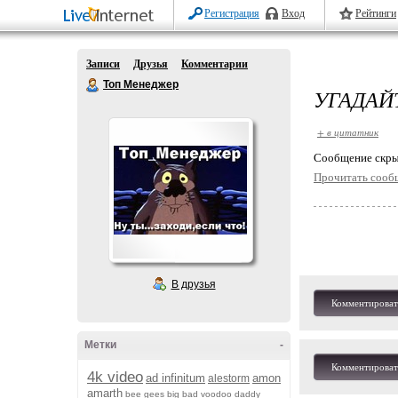
Регистрация
Вход
Рейтинги
Записи
Друзья
Комментарии
Топ Менеджер
УГАДАЙ
+ в цитатник
Cообщение скры
Прочитать сооб
В друзья
Комментироват
Метки
-
Комментироват
4k video
ad infinitum
amon
alestorm
amarth
bee gees
big bad voodoo daddy