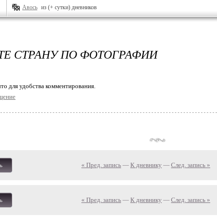
Авось
из (+ сутки) дневников
ТЕ СТРАНУ ПО ФОТОГРАФИИ
то для удобства комментирования.
щение
« Пред. запись
—
К дневнику
—
След. запись »
ь
« Пред. запись
—
К дневнику
—
След. запись »
ь