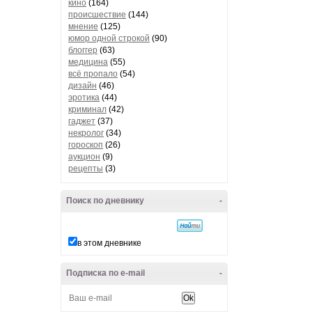
кино
(164)
происшествие
(144)
мнение
(125)
юмор одной строкой
(90)
блоггер
(63)
медицина
(55)
всё пропало
(54)
дизайн
(46)
эротика
(44)
криминал
(42)
гаджет
(37)
некролог
(34)
гороскоп
(26)
аукцион
(9)
рецепты
(3)
Поиск по дневнику
-
в этом дневнике
Подписка по e-mail
-