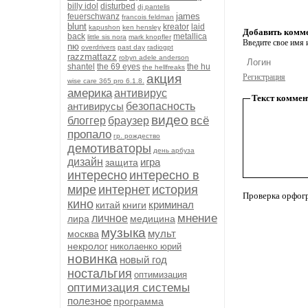
billy idol
disturbed
dj pantelis
james
feuerschwanz
francois feldman
blunt
kreator
laid
kapushon
ken hensley
Добавить комм
back
metallica
little sis nora
mark knopfler
Введите свое имя и
nю
overdrivers
past day
radiogpt
razzmattazz
robyn adele anderson
shantel
the 69 eyes
the hu
the hellfreaks
акция
Регистрация
wise care 365 pro 6.1.8.
америка
антивирус
Текст коммен
антивирусы
безопасность
видео
всё
блоггер
браузер
пропало
гр. рождество
демотиваторы
день арбуза
дизайн
игра
защита
интересно
интересно в
мире
интернет
история
Проверка орфог
кино
криминал
китай
книги
мнение
личное
лира
медицина
музыка
мульт
москва
некролог
николаенко юрий
новинка
новый год
ностальгия
оптимизация
оптимизация системы
полезное
программа