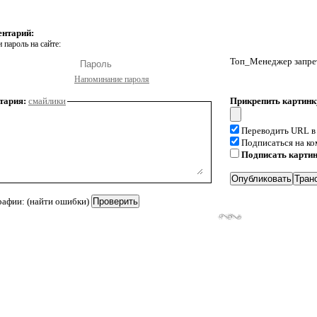
ентарий:
 пароль на сайте:
Топ_Менеджер запрет
Напоминание пароля
тария:
смайлики
Прикрепить картинк
Переводить URL в
Подписаться на к
Подписать карти
рафии: (найти ошибки)