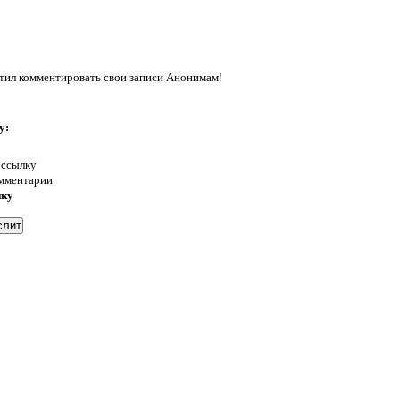
ил комментировать свои записи Анонимам!
у:
 ссылку
омментарии
нку