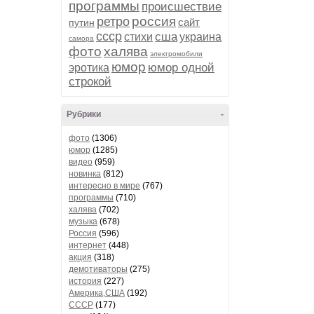
программы
происшествие
россия
ретро
сайт
путин
ссср
сша
стихи
украина
самора
фото
халява
электромобили
юмор
юмор одной
эротика
строкой
Рубрики
-
фото
(1306)
юмор
(1285)
видео
(959)
новинка
(812)
интересно в мире
(767)
программы
(710)
халява
(702)
музыка
(678)
Россия
(596)
интернет
(448)
акция
(318)
демотиваторы
(275)
история
(227)
Америка,США
(192)
СССР
(177)