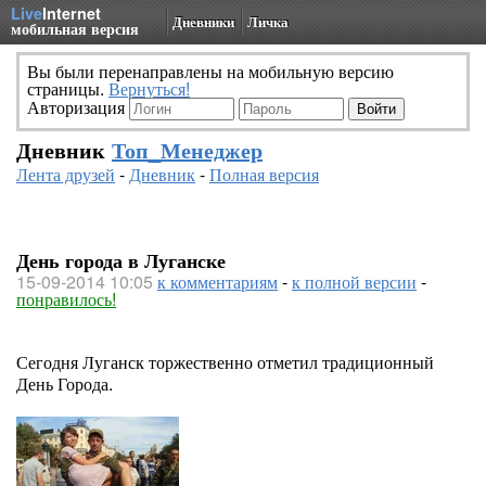
Live
Internet
Дневники
Личка
мобильная версия
Вы были перенаправлены на мобильную версию
страницы.
Вернуться!
Авторизация
Дневник
Топ_Менеджер
Лента друзей
-
Дневник
-
Полная версия
День города в Луганске
15-09-2014 10:05
к комментариям
-
к полной версии
-
понравилось!
Сегодня Луганск торжественно отметил традиционный
День Города.