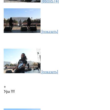
[860x574]
[показать]
[показать]
+
Ура !!!!