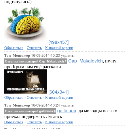
подтянулись:)
[498x457]
Обратиться
-
Ответить
-
К полной версии
16-09-2014-10:23
удалить
Топ_Менеджер
Cap_Makalovich
, ну-ну,
Ответ на комментарий Cap_Makalovich
#
про Крым нам ещё расскажи
[604x341]
Обратиться
-
Ответить
-
К полной версии
16-09-2014-10:24
удалить
Топ_Менеджер
gallaluna
, да молодцы все кто
Ответ на комментарий gallaluna
#
приехал поддержать Луганск
Обратиться
-
Ответить
-
К полной версии