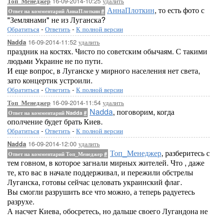
16-09-2014-10:25
удалить
Топ_Менеджер
АннаПлоткин
, то есть фото с
Ответ на комментарий АннаПлоткин
#
"Землянами" не из Луганска?
Обратиться
-
Ответить
-
К полной версии
16-09-2014-11:52
удалить
Nadda
праздник на костях. Чисто по советским обычаям. С такими
людьми Украине не по пути.
И еще вопрос, в Луганске у мирного населения нет света,
зато концертик устроили.
Обратиться
-
Ответить
-
К полной версии
16-09-2014-11:54
удалить
Топ_Менеджер
Nadda
, поговорим, когда
Ответ на комментарий Nadda
#
ополчение будет брать Киев.
Обратиться
-
Ответить
-
К полной версии
16-09-2014-12:00
удалить
Nadda
Топ_Менеджер
, разберитесь с
Ответ на комментарий Топ_Менеджер
#
тем говном, в которое загнали мирных жителей. Что , даже
те, кто вас в начале поддерживал, и пережили обстрелы
Луганска, готовы сейчас целовать украинский флаг.
Вы смогли разрушить все что можно, а теперь радуетесь
разрухе.
А насчет Киева, обосретесь, но дальше своего Лугандона не