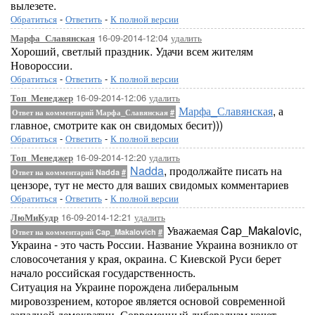
вылезете.
Обратиться
-
Ответить
-
К полной версии
16-09-2014-12:04
удалить
Марфа_Славянская
Хороший, светлый праздник. Удачи всем жителям
Новороссии.
Обратиться
-
Ответить
-
К полной версии
16-09-2014-12:06
удалить
Топ_Менеджер
Марфа_Славянская
, а
Ответ на комментарий Марфа_Славянская
#
главное, смотрите как он свидомых бесит)))
Обратиться
-
Ответить
-
К полной версии
16-09-2014-12:20
удалить
Топ_Менеджер
Nadda
, продолжайте писать на
Ответ на комментарий Nadda
#
цензоре, тут не место для ваших свидомых комментариев
Обратиться
-
Ответить
-
К полной версии
16-09-2014-12:21
удалить
ЛюМиКудр
Уважаемая Cap_Makalovic,
Ответ на комментарий Cap_Makalovich
#
Украина - это часть России. Название Украина возникло от
словосочетания у края, окраина. С Киевской Руси берет
начало российская государственность.
Ситуация на Украине порождена либеральным
мировоззрением, которое является основой современной
западной демократии. Современный либерализм хочет