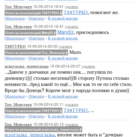
15-09-2014-19:41
удалить
Топ_Менеджер
Т34ТУРБО
, помогают же.
Ответ на комментарий Т34ТУРБО
#
Обратиться
-
Ответить
-
К полной версии
15-09-2014-19:41
удалить
Топ_Менеджер
Mary53
, присоединяюсь
Ответ на комментарий Mary53
#
Обратиться
-
Ответить
-
К полной версии
15-09-2014-20:00
удалить
Т34ТУРБО
Мало.
Ответ на комментарий Топ_Менеджер
#
Обратиться
-
Ответить
-
К полной версии
15-09-2014-20:07
удалить
ясноглазка_черноглазка
...Давиче у дончанки ,не помню ник.... погуляла по
дневнику:(((( столько негатива!((В сторону Путина столько
ненависти...бред какой то ещё... Мне как то не по себе стало.
Вроде бы Донецк? Короче мозг у народа поломан и души((
Обратиться
-
Ответить
-
К полной версии
15-09-2014-20:11
удалить
Топ_Менеджер
Т34ТУРБО
, ...
Ответ на комментарий Т34ТУРБО
#
Обратиться
-
Ответить
-
К полной версии
15-09-2014-20:12
удалить
Топ_Менеджер
Ответ на комментарий ясноглазка_черноглазка
#
ясноглазка_черноглазка
, вполне может быть и "дочерью