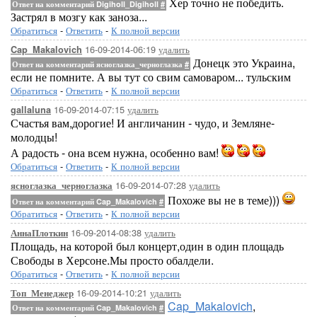
Хер точно не победить.
Ответ на комментарий Digiholl_Digiholl
#
Застрял в мозгу как заноза...
Обратиться
-
Ответить
-
К полной версии
16-09-2014-06:19
удалить
Cap_Makalovich
Донецк это Украина,
Ответ на комментарий ясноглазка_черноглазка
#
если не помните. А вы тут со свим самоваром... тульским
Обратиться
-
Ответить
-
К полной версии
16-09-2014-07:15
удалить
gallaluna
Счастья вам,дорогие! И англичанин - чудо, и Земляне-
молодцы!
А радость - она всем нужна, особенно вам!
Обратиться
-
Ответить
-
К полной версии
16-09-2014-07:28
удалить
ясноглазка_черноглазка
Похоже вы не в теме)))
Ответ на комментарий Cap_Makalovich
#
Обратиться
-
Ответить
-
К полной версии
16-09-2014-08:38
удалить
АннаПлоткин
Площадь, на которой был концерт,один в один площадь
Свободы в Херсоне.Мы просто обалдели.
Обратиться
-
Ответить
-
К полной версии
16-09-2014-10:21
удалить
Топ_Менеджер
Cap_Makalovich
,
Ответ на комментарий Cap_Makalovich
#