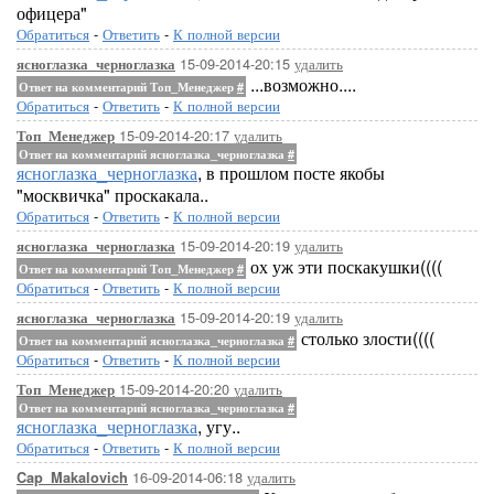
офицера"
Обратиться
-
Ответить
-
К полной версии
15-09-2014-20:15
удалить
ясноглазка_черноглазка
...возможно....
Ответ на комментарий Топ_Менеджер
#
Обратиться
-
Ответить
-
К полной версии
15-09-2014-20:17
удалить
Топ_Менеджер
Ответ на комментарий ясноглазка_черноглазка
#
ясноглазка_черноглазка
, в прошлом посте якобы
"москвичка" проскакала..
Обратиться
-
Ответить
-
К полной версии
15-09-2014-20:19
удалить
ясноглазка_черноглазка
ох уж эти поскакушки((((
Ответ на комментарий Топ_Менеджер
#
Обратиться
-
Ответить
-
К полной версии
15-09-2014-20:19
удалить
ясноглазка_черноглазка
столько злости((((
Ответ на комментарий ясноглазка_черноглазка
#
Обратиться
-
Ответить
-
К полной версии
15-09-2014-20:20
удалить
Топ_Менеджер
Ответ на комментарий ясноглазка_черноглазка
#
ясноглазка_черноглазка
, угу..
Обратиться
-
Ответить
-
К полной версии
16-09-2014-06:18
удалить
Cap_Makalovich