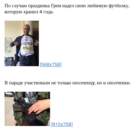
По случаю праздника Грем надел свою любимую футболку,
которую хранил 4 года.
[568x758]
В параде участвовали не только ополченцy, но и ополченки.
[810x758]