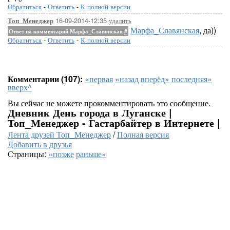
Обратиться
-
Ответить
-
К полной версии
16-09-2014-12:35
удалить
Топ_Менеджер
Марфа_Славянская
, да))
Ответ на комментарий Марфа_Славянская
#
Обратиться
-
Ответить
-
К полной версии
Комментарии (107):
«первая
«назад
вперёд»
последняя»
вверх^
Вы сейчас не можете прокомментировать это сообщение.
Дневник День города в Луганске |
Топ_Менеджер - Гастарбайтер в Интернете |
Лента друзей Топ_Менеджер
/
Полная версия
Добавить в друзья
Страницы:
«позже
раньше»