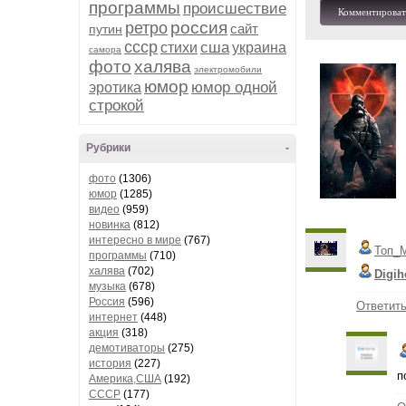
программы
происшествие
Комментироват
россия
ретро
сайт
путин
ссср
сша
стихи
украина
самора
фото
халява
электромобили
юмор
юмор одной
эротика
строкой
Рубрики
-
фото
(1306)
юмор
(1285)
видео
(959)
новинка
(812)
интересно в мире
(767)
Топ_
программы
(710)
халява
(702)
Digih
музыка
(678)
Россия
(596)
Ответит
интернет
(448)
акция
(318)
демотиваторы
(275)
история
(227)
п
Америка,США
(192)
СССР
(177)