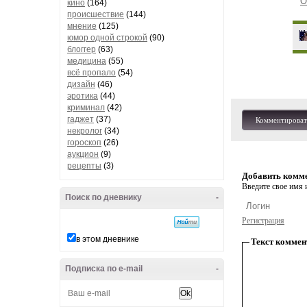
О
кино
(164)
происшествие
(144)
мнение
(125)
юмор одной строкой
(90)
блоггер
(63)
медицина
(55)
всё пропало
(54)
дизайн
(46)
эротика
(44)
криминал
(42)
гаджет
(37)
Комментироват
некролог
(34)
гороскоп
(26)
аукцион
(9)
рецепты
(3)
Добавить комм
Введите свое имя и
Поиск по дневнику
-
Регистрация
в этом дневнике
Текст коммен
Подписка по e-mail
-