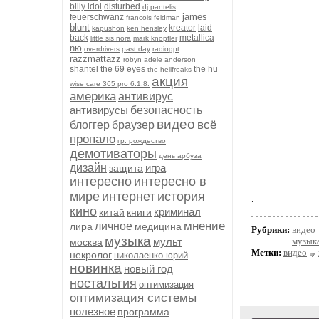
billy idol
disturbed
dj pantelis
james
feuerschwanz
francois feldman
blunt
kreator
laid
kapushon
ken hensley
back
metallica
little sis nora
mark knopfler
nю
overdrivers
past day
radiogpt
razzmattazz
robyn adele anderson
shantel
the 69 eyes
the hu
the hellfreaks
акция
wise care 365 pro 6.1.8.
америка
антивирус
антивирусы
безопасность
видео
всё
блоггер
браузер
пропало
гр. рождество
демотиваторы
день арбуза
дизайн
игра
защита
интересно
интересно в
мире
интернет
история
.
кино
криминал
китай
книги
мнение
личное
лира
медицина
Рубрики:
видео
музыка
мульт
музык
москва
Метки:
видео
некролог
николаенко юрий
новинка
новый год
ностальгия
оптимизация
оптимизация системы
полезное
программа