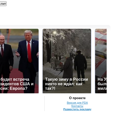
 будет встреча
Такую зиму в России
На Урал
зидентов США и
никто не ждал: как
были у
сии: Европа?
так?!
миллио
О проекте
Версия для PDA
Контакты
Разместить рекламу