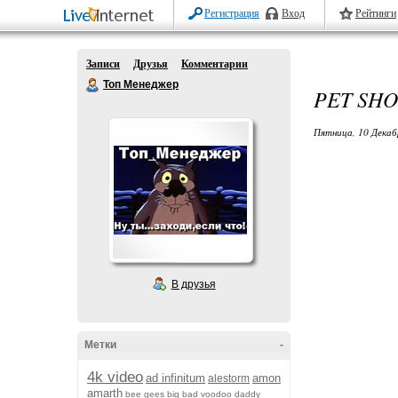
Регистрация
Вход
Рейтинги
Записи
Друзья
Комментарии
Топ Менеджер
PET SHO
Пятница, 10 Декаб
В друзья
Метки
-
4k video
ad infinitum
amon
alestorm
amarth
bee gees
big bad voodoo daddy