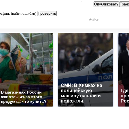
рафии: (найти ошибки)
СМИ: В Химках на
полицейскую
Где
В магазинах России
машину напали и
пре
ажиотаж из-за этого
подожгли.
Рос
продукта: что купить?