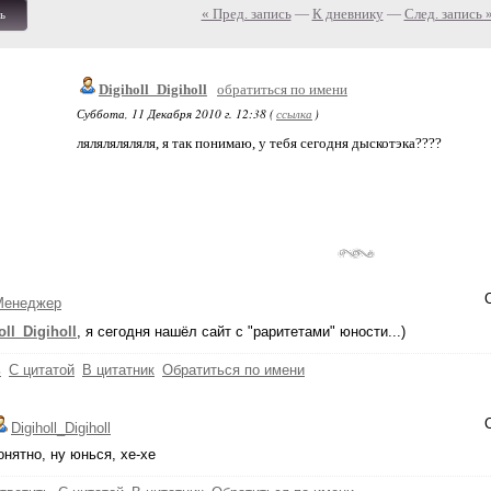
« Пред. запись
—
К дневнику
—
След. запись 
ь
Digiholl_Digiholl
обратиться по имени
Суббота, 11 Декабря 2010 г. 12:38 (
ссылка
)
ляляляляляля, я так понимаю, у тебя сегодня дыскотэка????
Менеджер
oll_Digiholl
, я сегодня нашёл сайт с "раритетами" юности...)
ь
С цитатой
В цитатник
Обратиться по имени
Digiholl_Digiholl
онятно, ну юнься, хе-хе