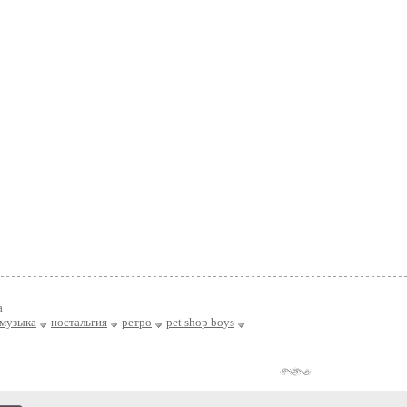
а
музыка
ностальгия
ретро
pet shop boys