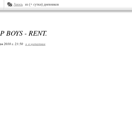
Авось
из (+ сутки) дневников
P BOYS - RENT.
ря 2010 г. 23:50
+ в цитатник