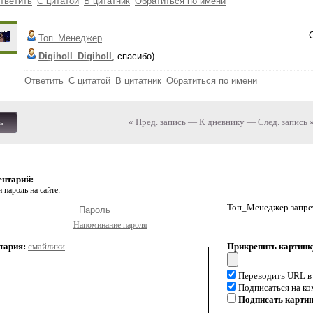
тветить
С цитатой
В цитатник
Обратиться по имени
Топ_Менеджер
Digiholl_Digiholl
, спасибо)
Ответить
С цитатой
В цитатник
Обратиться по имени
« Пред. запись
—
К дневнику
—
След. запись 
ь
ентарий:
 пароль на сайте:
Топ_Менеджер запрет
Напоминание пароля
тария:
смайлики
Прикрепить картинк
Переводить URL в
Подписаться на к
Подписать карти