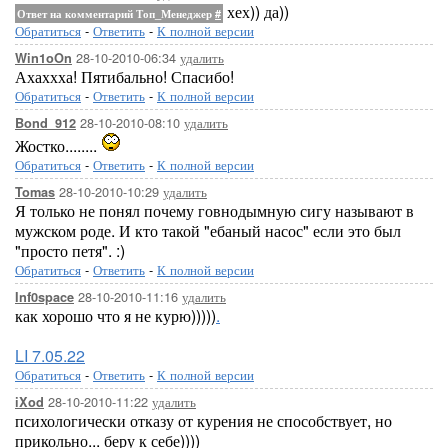
хех)) да))
Ответ на комментарий Топ_Менеджер
#
Обратиться
-
Ответить
-
К полной версии
28-10-2010-06:34
удалить
Win1oOn
Ахаххха! Пятибально! Спасибо!
Обратиться
-
Ответить
-
К полной версии
28-10-2010-08:10
удалить
Bond_912
Жостко........
Обратиться
-
Ответить
-
К полной версии
28-10-2010-10:29
удалить
Tomas
Я только не понял почему говнодымную сигу называют в
мужском роде. И кто такой "ебаный насос" если это был
"просто петя". :)
Обратиться
-
Ответить
-
К полной версии
28-10-2010-11:16
удалить
Inf0space
как хорошо что я не курю)))))
.
LI 7.05.22
Обратиться
-
Ответить
-
К полной версии
28-10-2010-11:22
удалить
iXod
психологически отказу от курения не способствует, но
прикольно... беру к себе))))