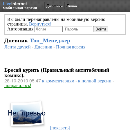
Live
Internet
Дневники
Личка
мобильная версия
Вы были перенаправлены на мобильную версию
страницы.
Вернуться!
Авторизация
Дневник
Топ_Менеджер
Лента друзей
-
Дневник
-
Полная версия
Бросай курить (Правильный антитабачный
комикс).
28-10-2010 05:47
к комментариям
-
к полной версии
-
понравилось!
[показать]