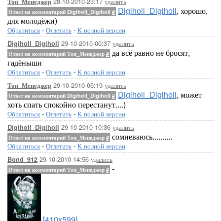
28-10-2010-23:17
удалить
Топ_Менеджер
Digiholl_Digiholl
, хорошо,
Ответ на комментарий Digiholl_Digiholl
#
для молодёжи)
Обратиться
-
Ответить
-
К полной версии
29-10-2010-00:37
удалить
Digiholl_Digiholl
да всё равно не бросят,
Ответ на комментарий Топ_Менеджер
#
гадёныши
Обратиться
-
Ответить
-
К полной версии
29-10-2010-06:19
удалить
Топ_Менеджер
Digiholl_Digiholl
, может
Ответ на комментарий Digiholl_Digiholl
#
хоть спать спокойно перестанут....)
Обратиться
-
Ответить
-
К полной версии
29-10-2010-10:36
удалить
Digiholl_Digiholl
сомневаюсь..........
Ответ на комментарий Топ_Менеджер
#
Обратиться
-
Ответить
-
К полной версии
29-10-2010-14:56
удалить
Bond_912
-
Ответ на комментарий Топ_Менеджер
#
[410x599]