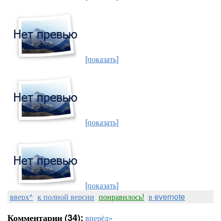
[показать]
[показать]
[показать]
вверх^
к полной версии
понравилось!
в evernote
Комментарии (34):
вперёд»