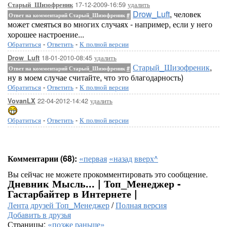
17-12-2009-16:59
удалить
Старый_Шизофреник
Drow_Luft
, человек
Ответ на комментарий Старый_Шизофреник
#
может смеяться во многих случаях - например, если у него
хорошее настроение...
Обратиться
-
Ответить
-
К полной версии
18-01-2010-08:45
удалить
Drow_Luft
Старый_Шизофреник
,
Ответ на комментарий Старый_Шизофреник
#
ну в моем случае считайте, что это благодарность)
Обратиться
-
Ответить
-
К полной версии
22-04-2012-14:42
удалить
VovanLX
Обратиться
-
Ответить
-
К полной версии
Комментарии (68):
«первая
«назад
вверх^
Вы сейчас не можете прокомментировать это сообщение.
Дневник Мысль... | Топ_Менеджер -
Гастарбайтер в Интернете |
Лента друзей Топ_Менеджер
/
Полная версия
Добавить в друзья
Страницы:
«позже
раньше»