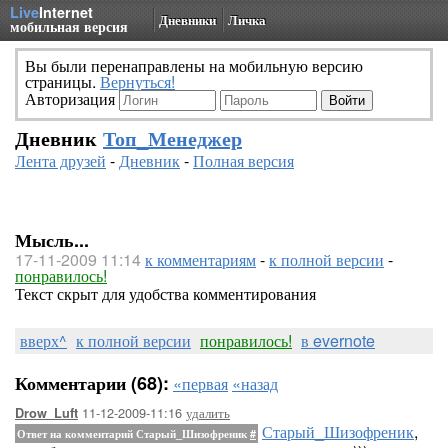
Live
Internet
Дневники
Личка
мобильная версия
Вы были перенаправлены на мобильную версию
страницы.
Вернуться!
Авторизация
Дневник
Топ_Менеджер
Лента друзей
-
Дневник
-
Полная версия
Мысль...
17-11-2009 11:14
к комментариям
-
к полной версии
-
понравилось!
Текст скрыт для удобства комментирования
вверх^
к полной версии
понравилось!
в evernote
Комментарии (68):
«первая
«назад
11-12-2009-11:16
удалить
Drow_Luft
Старый_Шизофреник
,
Ответ на комментарий Старый_Шизофреник
#