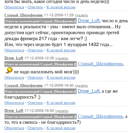
хотя бы знать, какое сегодня число и день недели)))
Обратиться
-
Ответить
-
К полной версии
11-12-2009-11:29
удалить
Старый_Шизофреник
Drow_Luft
, число и день
Ответ на комментарий Старый_Шизофреник
#
недели к реальности - увы - имеют мало отношения... Ну
допустим идет сейчас, ориентировочно примиди третей
декады фримера 217 года - вам легче? ;)
Или, что через неделю будет 1 мухаррам 1432 года...
Обратиться
-
Ответить
-
К полной версии
17-12-2009-12:35
удалить
Drow_Luft
Старый_Шизофреник
,
Ответ на комментарий Старый_Шизофреник
#
не надо насиловать мой мозг))))
Обратиться
-
Ответить
-
К полной версии
17-12-2009-16:40
удалить
Старый_Шизофреник
Drow_Luft
, а где же
Ответ на комментарий Старый_Шизофреник
#
благодарность? ;)
Обратиться
-
Ответить
-
К полной версии
17-12-2009-16:50
удалить
Drow_Luft
Старый_Шизофреник
, а
Ответ на комментарий Старый_Шизофреник
#
то, что я смеюсь - не благодарность?)
Обратиться
-
Ответить
-
К полной версии