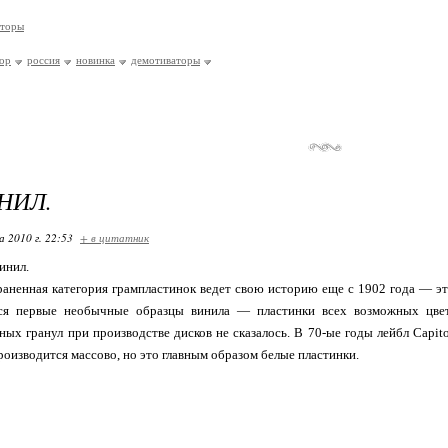
аторы
ор
россия
новинка
демотиваторы
НИЛ.
 2010 г. 22:53
+ в цитатник
инил.
аненная категория грампластинок ведет свою историю еще с 1902 года — эт
я первые необычные образцы винила — пластинки всех возможных цвето
ных гранул при производстве дисков не сказалось. В 70-ые годы лейбл Capi
роизводится массово, но это главным образом белые пластинки.