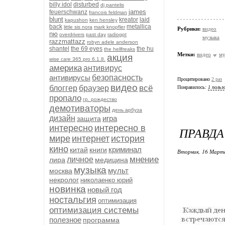
billy idol
disturbed
dj pantelis
james
feuerschwanz
francois feldman
blunt
kreator
laid
kapushon
ken hensley
back
metallica
little sis nora
mark knopfler
Рубрики:
видео
nю
overdrivers
past day
radiogpt
музыка
razzmattazz
robyn adele anderson
shantel
the 69 eyes
the hu
the hellfreaks
Метки:
видео
му
акция
wise care 365 pro 6.1.8.
америка
антивирус
антивирусы
безопасность
Процитировано
2 раз
видео
всё
блоггер
браузер
Понравилось:
1 польз
пропало
гр. рождество
демотиваторы
день арбуза
дизайн
игра
защита
интересно
интересно в
ПРАВДА 
мире
интернет
история
кино
криминал
китай
книги
Вторник, 16 Марта
мнение
личное
лира
медицина
музыка
мульт
москва
некролог
николаенко юрий
новинка
новый год
ностальгия
оптимизация
оптимизация системы
полезное
программа