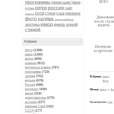
программы
происшествие
россия
ретро
сайт
путин
ссср
сша
стихи
украина
самора
фото
халява
электромобили
юмор
юмор одной
эротика
строкой
Рубрики
-
фото
(1306)
юмор
(1285)
видео
(959)
новинка
(812)
интересно в мире
(767)
программы
(710)
халява
(702)
Рубрики:
юмор
музыка
(678)
фото
Россия
(596)
интернет
(448)
Метки:
юмор
фо
акция
(318)
демотиваторы
(275)
история
(227)
Процитировано
2 раз
Америка,США
(192)
СССР
(177)