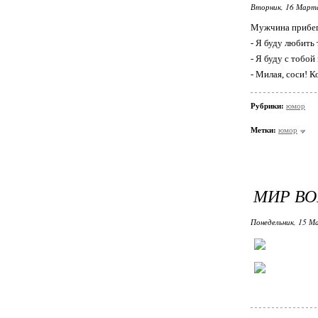
Вторник, 16 Марта
Мужчина прибега
- Я буду любить 
- Я буду с тобой 
- Милая, соси! К
Рубрики:
юмор
Метки:
юмор
МИР ВО
Понедельник, 15 М