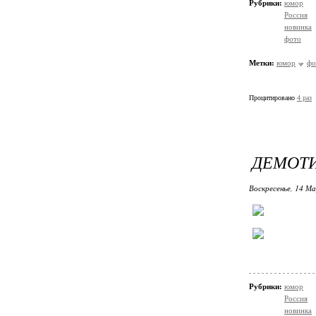
Рубрики:
юмор
Россия
новинка
фото
Метки:
юмор
фо
Процитировано
4 раз
ДЕМОТИ
Воскресенье, 14 М
Рубрики:
юмор
Россия
новинка