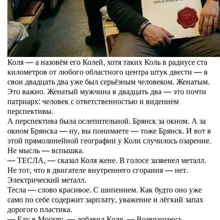
Коля — а назовём его Колей, хотя таких Коль в радиусе ста
километров от любого областного центра штук двести — в
свои двадцать два уже был серьёзным человеком. Женатым.
Это важно. Женатый мужчина в двадцать два — это почти
патриарх: человек с ответственностью и видением
перспективы.
А перспектива была ослепительной. Брянск за окном. А за
окном Брянска — ну, вы понимаете — тоже Брянск. И вот в
этой прямолинейной географии у Коли случилось озарение.
Не мысль — вспышка.
— ТЕСЛА, — сказал Коля жене. В голосе зазвенел металл.
Не тот, что в двигателе внутреннего сгорания — нет.
Электрический металл.
Тесла — слово красивое. С шипением. Как будто оно уже
само по себе содержит зарплату, уважение и лёгкий запах
дорогого пластика.
— Еду в Москву, — добавил Коля. — Возвращаюсь