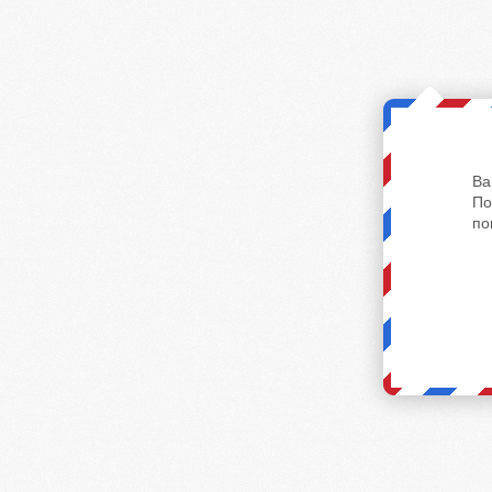
Ва
По
по