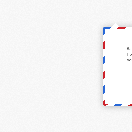
Ва
По
по