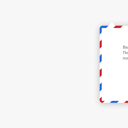
Ва
По
по